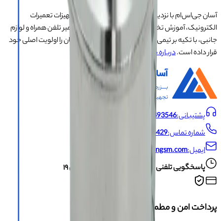
آسان جی‌اس‌ام با نزدیک به ۲۰ سال تجربه در تأمین تجهیزات تعمیرات
الکترونیک، آموزش تخصصی موبایل و ارائه خدمات تعمیر تلفن همراه و لوازم
جانبی، با تکیه بر تیمی حرفه‌ای، رضایت و اعتماد مشتریان را اولویت اصلی خود
قرار داده است.
درباره ما
پشتیبانی:
09191493546
شماره تماس:
021-66704429
ایمیل:
info@asangsm.com
پاسخگویی تلفنی از شنبه تا پنجشنبه ساعت ۱۰ الی ۱۹
پرداخت امن و مطمئن