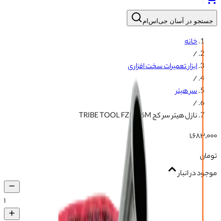
جستجو در آسان جی‌اس‌ام
خانه
/
ابزار تعمیرات سخت افزاری
/
سر هیتر
/
نازل هیتر سر کج TRIBE TOOL FZ861 6M
۱٬۶۸۳٬۰۰۰
تومان
موجود در انبار
۱