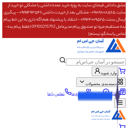
عشق داداش قیمتای سایت به روزه،خرید عمده داشتی یا مشکلی تو خرید از
سایت ۰۹۱۰۹۸۰۸۵۶۵- مشکلی بعد از خریدت داشتی ۰۹۱۹۱۴۹۳۵۴۶ - پیگیری
ارسال بستت ۰۹۹۲۴۰۰۹۵۲۵ - انتقاد یا پیشنهاد هم اگه داری به این خط پیام
بده مستقیم میره تو صندوق پیام مدیرعامل 09100215792 (فقط پیام بده-
تماس پاسخگو نیستم)
وارد شوید
دسته‌بندی محصولات
وبلاگ
برندها
درباره ما
تماس با ما