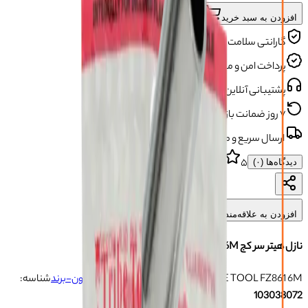
افزودن به سبد خرید
گارانتی سلامت محصول
پرداخت امن و مطمئن
پشتیبانی آنلاین و تلفنی
۷ روز ضمانت بازگشت
ارسال سریع و مطمئن
۵
دیدگاه‌ها (
۰
)
افزودن به علاقه‌مندی‌ها
نازل هیتر سر کج TRIBE TOOL FZ861 6M
Angle Hot Air Nozzle TRIBE TOOL FZ861 6M
برند:
بدون-برند
شناسه:
103038072