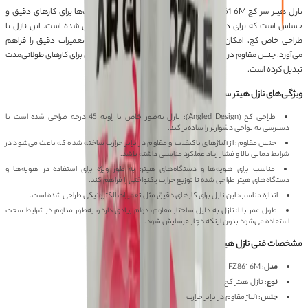
نازل هیتر سر کج TRIBE TOOL FZ861 6M یکی از بهترین انتخاب‌ها برای کارهای دقیق و
حساس است که برای دستگاه‌های هیتر و هویه‌های حرفه‌ای طراحی شده است. این نازل با
طراحی خاص کج، امکان دسترسی به نقاط سخت‌دسترس و انجام تعمیرات دقیق را فراهم
می‌آورد. جنس مقاوم در برابر حرارت و فشار بالا، آن را به گزینه‌ای ایده‌آل برای کارهای طولانی‌مدت
تبدیل کرده است.
ویژگی‌های نازل هیتر سر کج TRIBE TOOL FZ861 6M
طراحی کج (Angled Design): نازل به‌طور خاص با زاویه 45 درجه طراحی شده است تا
دسترسی به نواحی دشوارتر را ساده‌تر کند.
جنس مقاوم: از آلیاژهای باکیفیت و مقاوم در برابر حرارت ساخته شده که باعث می‌شود در
شرایط دمایی بالا و فشار زیاد عملکرد مناسبی داشته باشد.
مناسب برای هویه‌ها و دستگاه‌های هیتر: به طور ویژه برای استفاده در هویه‌ها و
دستگاه‌های هیتر طراحی شده تا توزیع حرارت یکنواختی را فراهم کند.
اندازه مناسب: این نازل برای کارهای دقیق مثل تعمیرات الکترونیکی طراحی شده است.
طول عمر بالا: نازل به دلیل ساختار مقاوم، دوام زیادی دارد و به‌طور مداوم در شرایط سخت
استفاده می‌شود بدون اینکه دچار فرسایش شود.
مشخصات فنی نازل هیتر سر کج TRIBE TOOL FZ861 6M
مدل
: FZ861 6M
نوع
: نازل هیتر کج
جنس
: آلیاژ مقاوم در برابر حرارت