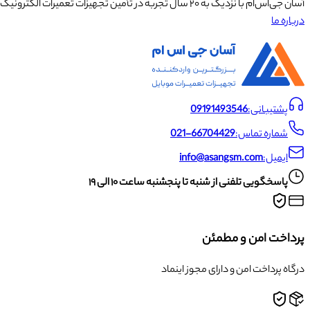
آسان جی‌اس‌ام با نزدیک به ۲۰ سال تجربه در تأمین تجهیزات تعمیرات الکترونیک، آموزش تخصصی موبایل و ارائه خدمات تعمیر تلفن همراه و لوازم جانبی، با تکیه بر تیمی حرفه‌ای، رضایت و اعتماد مشتریان را اولویت اصلی خود قرار داده است.
درباره ما
پشتیبانی:
09191493546
شماره تماس:
021-66704429
ایمیل:
info@asangsm.com
پاسخگویی تلفنی از شنبه تا پنجشنبه ساعت ۱۰ الی ۱۹
پرداخت امن و مطمئن
درگاه پرداخت امن و دارای مجوز اینماد