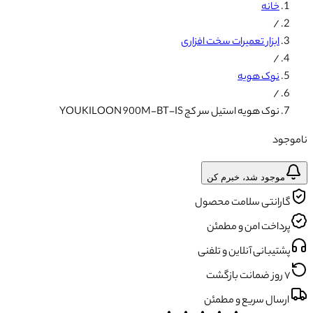
خانه
/
ابزار تعمیرات سخت افزاری
/
نوک هویه
/
نوک هویه استیل سر کج YOUKILOON 900M-BT-IS
ناموجود
موجود شد، خبرم کن
گارانتی سلامت محصول
پرداخت امن و مطمئن
پشتیبانی آنلاین و تلفنی
۷ روز ضمانت بازگشت
ارسال سریع و مطمئن