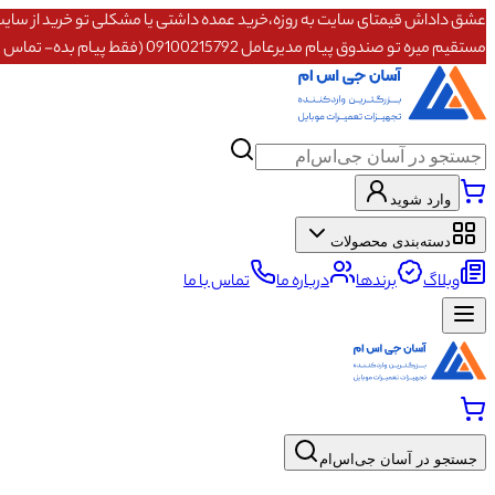
مستقیم میره تو صندوق پیام مدیرعامل 09100215792 (فقط پیام بده- تماس پاسخگو نیستم)
وارد شوید
دسته‌بندی محصولات
وبلاگ
برندها
درباره ما
تماس با ما
جستجو در آسان جی‌اس‌ام