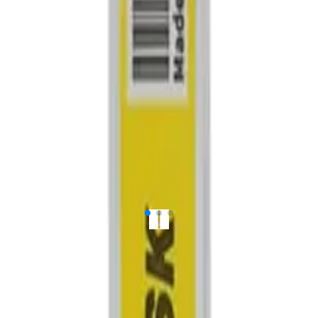
103
ل محصول