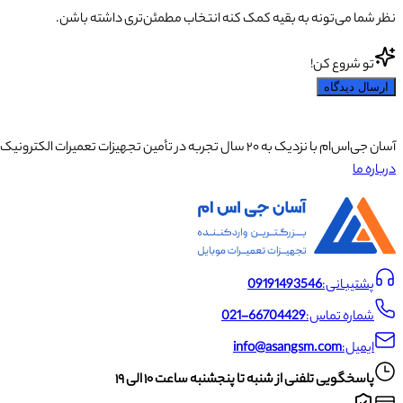
نظر شما می‌تونه به بقیه کمک کنه انتخاب مطمئن‌تری داشته باشن.
تو شروع کن!
ارسال دیدگاه
آسان جی‌اس‌ام با نزدیک به ۲۰ سال تجربه در تأمین تجهیزات تعمیرات الکترونیک، آموزش تخصصی موبایل و ارائه خدمات تعمیر تلفن همراه و لوازم جانبی، با تکیه بر تیمی حرفه‌ای، رضایت و اعتماد مشتریان را اولویت اصلی خود قرار داده است.
درباره ما
پشتیبانی:
09191493546
شماره تماس:
021-66704429
ایمیل:
info@asangsm.com
پاسخگویی تلفنی از شنبه تا پنجشنبه ساعت ۱۰ الی ۱۹