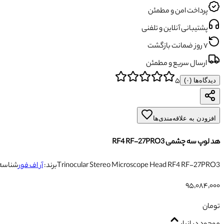
پرداخت امن و مطمئن
پشتیبانی آنلاین و تلفنی
۷ روز ضمانت بازگشت
ارسال سریع و مطمئن
۵
دیدگاه‌ها (
۰
)
افزودن به علاقه‌مندی‌ها
هد لوپ سه چشمی RF4 RF-27PRO3
Trinocular Stereo Microscope Head RF4 RF-27PRO3
برند:
آر اف فور
شناسه
۹۵٬۰۸۴٬۰۰۰
تومان