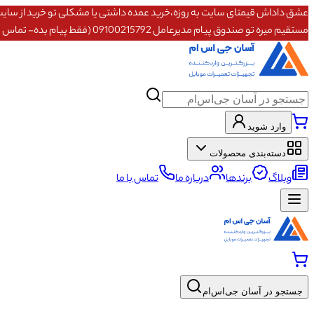
مستقیم میره تو صندوق پیام مدیرعامل 09100215792 (فقط پیام بده- تماس پاسخگو نیستم)
وارد شوید
دسته‌بندی محصولات
وبلاگ
برندها
درباره ما
تماس با ما
جستجو در آسان جی‌اس‌ام