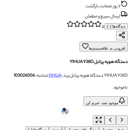
۷ روز ضمانت بازگشت
ارسال سریع و مطمئن
۵
دیدگاه‌ها (
۰
)
افزودن به علاقه‌مندی‌ها
دستگاه هویه پرتابل YIHUA 938D
دستگاه هویه پرتابل YIHUA 938D
برند:
YIHUA
شناسه:
103026006
ناموجود
موجود شد، خبرم کن
معرفی محصول
ویژگی‌های محصول
آموزش
دیدگاه‌ها (۰)