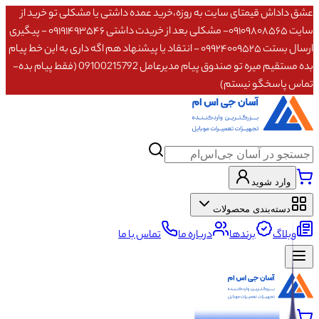
عشق داداش قیمتای سایت به روزه،خرید عمده داشتی یا مشکلی تو خرید از
سایت ۰۹۱۰۹۸۰۸۵۶۵- مشکلی بعد از خریدت داشتی ۰۹۱۹۱۴۹۳۵۴۶ - پیگیری
ارسال بستت ۰۹۹۲۴۰۰۹۵۲۵ - انتقاد یا پیشنهاد هم اگه داری به این خط پیام
بده مستقیم میره تو صندوق پیام مدیرعامل 09100215792 (فقط پیام بده-
تماس پاسخگو نیستم)
وارد شوید
دسته‌بندی محصولات
وبلاگ
برندها
درباره ما
تماس با ما