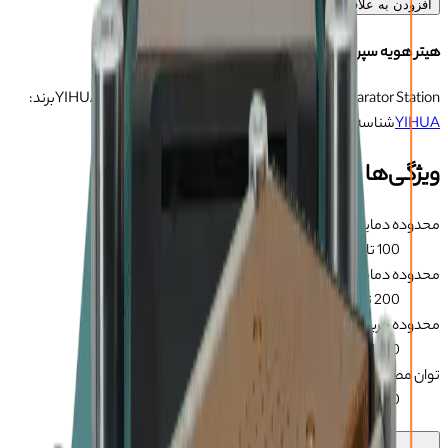
افزودن به علاقه‌مندی‌ها
هیتر هویه سپراتور YIHUA 853 AAA
YIHUA 853 AAA Hot Air Rework, Soldering & Separator Station
برند:
YIHUA
شناسه:
103032073
ویژگی‌ها
محدوده دمایی هیتر
:
100 تا 480 درجه سانتی گراد
محدوده دمایی هویه
:
200 تا 480 درجه سانتی گراد
محدوده جریان باد
:
20 تا 100
توان مصرفی
:
1180 وات