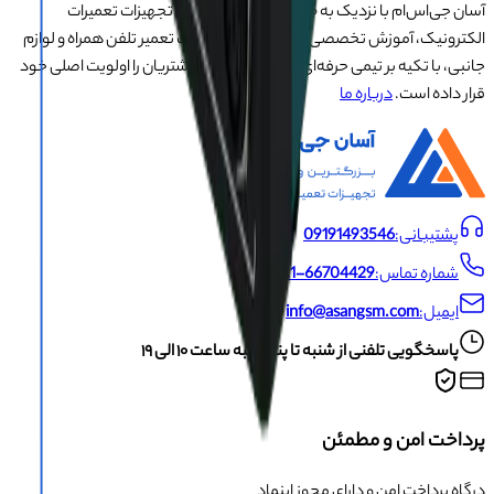
آسان جی‌اس‌ام با نزدیک به ۲۰ سال تجربه در تأمین تجهیزات تعمیرات
الکترونیک، آموزش تخصصی موبایل و ارائه خدمات تعمیر تلفن همراه و لوازم
جانبی، با تکیه بر تیمی حرفه‌ای، رضایت و اعتماد مشتریان را اولویت اصلی خود
قرار داده است.
درباره ما
پشتیبانی:
09191493546
شماره تماس:
021-66704429
ایمیل:
info@asangsm.com
پاسخگویی تلفنی از شنبه تا پنجشنبه ساعت ۱۰ الی ۱۹
پرداخت امن و مطمئن
درگاه پرداخت امن و دارای مجوز اینماد