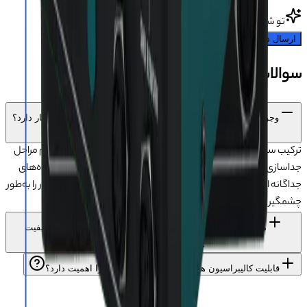
تو شروع کن!
ارسال دیدگاه
سوالات متداول محصول
وجود سپراتور، هیتر و هویه در یک دستگاه چه مزیتی برای تعمیرکار دارد؟
ترکیب سپراتور، هیتر و هویه در YIHUA 853 AAA باعث می‌شود تمام مراحل
جداسازی ال‌سی‌دی، تعویض آی‌سی و لحیم‌کاری بدون نیاز به دستگاه‌های
جداگانه انجام شود. این موضوع سرعت کار، دقت تعمیر و نظم میز کار را به‌طور
چشمگیری افزایش می‌دهد.
موتور مکنده و حداکثر باد 120 لیتر در دقیقه چه تاثیری روی کیفیت
جداسازی قطعات دارد؟
قابلیت کالیبراسیون هیتر در YIHUA 853 AAA چرا اهمیت دارد؟