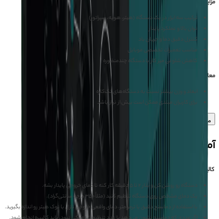
مزایای هیتر هویه سپراتور YIHUA 853 AAA
ترکیب سه ابزار در یک دستگاه (هیتر، هویه، سپراتور)
توان بالا و عملکرد پایدار
کنترل دقیق دما و جریان باد
مناسب تعمیرات تخصصی موبایل
کاهش شلوغی میز کار با دستگاه چندمنظوره
معایب هیتر هویه سپراتور YIHUA 853 AAA
ابعاد و وزن بیشتر نسبت به دستگاه‌های تک‌کاره
برای کاربران مبتدی ممکن است بیش از نیاز باشد
مشاهده بیشتر
آموزش
کالیبره کردن هیتر:
دستگاه رو روشن کن و بذار ۲ تا ۵ دقیقه کار کنه تا دمای خروجی پایدار بشه.
یک دمای مشخص روی دستگاه تنظیم کنید (مثلاً ۳۵۰ درجه سانتی‌گراد).
با استفاده از دماسنج دقیق یا ترمومتر، دمای واقعی خروجی نازل یا نوک هیتر رو اندازه بگیرید.
اگر عددی که دماسنج نشون می‌دهد با عدد تنظیم‌شده یکی نبود، باید کالیبره انجام شود.