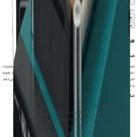
معرفی محصول
ویژگی‌های محصول
آموزش
دیدگاه‌ها (۰)
سوالات متداول محصول
معرفی محصول
هیتر هویه سپراتور YIHUA 853 AAA یک دستگاه، سه ابزار حرفه‌ای
هیتر هویه سپراتور
YIHUA 853 AAA
یک دستگاه چندکاره و قدرتمند است که برای تعمیرات
دقیق موبایل و بردهای الکترونیکی طراحی شده. این مدل با ترکیب هیتر هوای گرم، هویه
لحیم‌کاری و سپراتور، نیازهای مختلف تعمیرکاران حرفه‌ای را در یک دستگاه واحد پوشش می‌دهد
و تمرکز آن روی دقت، ایمنی و کنترل کامل فرآیند تعمیر است.
امکانات و قابلیت‌ها
توان مصرفی کل 1180 وات
هیتر با محدوده دمایی 100 تا 480 درجه سانتی‌گراد
هویه با محدوده دمایی 200 تا 480 درجه سانتی‌گراد
سپراتور با محدوده دمایی 50 تا 120 درجه سانتی‌گراد
ابعاد پد سپراتور 7 اینچ (110×200 میلی‌متر)