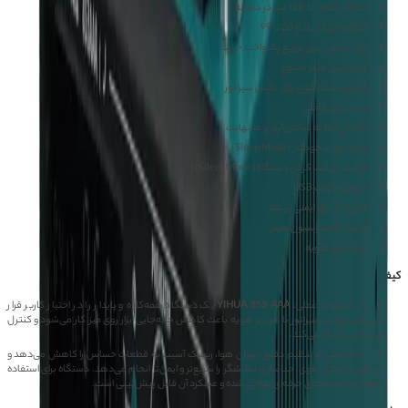
حداکثر حجم باد 120 لیتر در دقیقه
تنظیم جریان باد از 20 تا 99
باد چرخشی برای توزیع یکنواخت حرارت
چهار سری هیتر متنوع
موتور مکنده قوی برای بخش سپراتور
پد سپراتور داخلی
نمایش دما به سانتی‌گراد و فارنهایت
حالت خواب خودکار (Sleep Mode)
قابلیت بی‌صدا کردن دستگاه (Silent Mode)
خروجی 5 ولت USB
کابل ارت برای ایمنی بیشتر
قابلیت کالیبراسیون هیتر
نوک تبری هویه
کیفیت ساخت و تجربه استفاده
در استفاده عملی،
YIHUA 853 AAA
یک دستگاه همه‌کاره و پایدار را در اختیار کاربر قرار
می‌دهد. ترکیب سپراتور با هیتر و هویه باعث کاهش جابه‌جایی ابزار روی میز کار می‌شود و کنترل
متمرکزتری ایجاد می‌کند.
باد چرخشی و تنظیم دقیق جریان هوا، ریسک آسیب به قطعات حساس را کاهش می‌دهد و
سپراتور با مکش قوی، جداسازی نمایشگر را سریع‌تر و ایمن‌تر انجام می‌دهد. دستگاه برای استفاده
مداوم در محیط‌های حرفه‌ای طراحی شده و عملکرد آن قابل پیش‌بینی است.