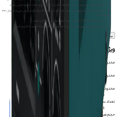
دکمه پاور هیتر رو به مدت ۱۰ تا ۱۵ ثانیه نگه‌دار تا دستگاه وارد حالت کالیبره کردن بشود.
حالا مقدار اختلاف دما رو اعمال کنید. مثلاً اگر دماسنج ۳۰ درجه کمتر نشون می‌ده، مقدار +۳۰
رو وارد کنید.
پس از تنظیم Offset، تنظیمات رو ذخیره کنید و از منو خارج شوید.
دوباره دمای خروجی رو اندازه بگیرید تا مطمئن شی که دستگاه درست کالیبره شده.
مشاهده بیشتر
ویژگی‌های محصول
محدوده دمایی هیتر
:
100 تا 480 درجه سانتی گراد
محدوده دمایی هویه
:
200 تا 480 درجه سانتی گراد
محدوده جریان باد
:
20 تا 100
تعداد سرنازل معمولی
:
4 عدد
حجم هوای خروجی
: