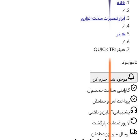
خانه
/
ابزار تعمیرات سخت افزاری
/
هیتر
/
هیتر QUICK TR1
ناموجود
موجود شد، خبرم کن
گارانتی سلامت محصول
پرداخت امن و مطمئن
پشتیبانی آنلاین و تلفنی
۷ روز ضمانت بازگشت
ارسال سریع و مطمئن