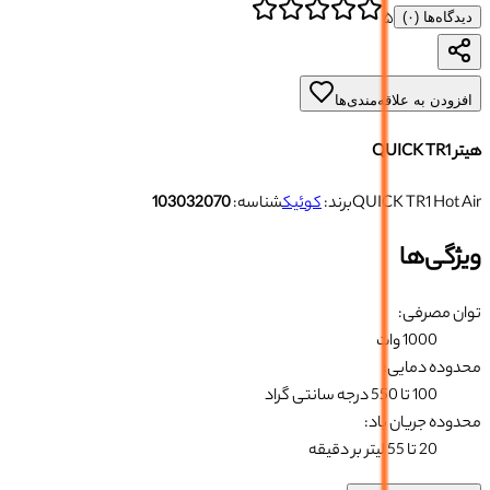
۵
دیدگاه‌ها (
۰
)
افزودن به علاقه‌مندی‌ها
هیتر QUICK TR1
QUICK TR1 Hot Air
برند:
کوئیک
شناسه:
103032070
ویژگی‌ها
توان مصرفی
:
1000 وات
محدوده دمایی
:
100 تا 550 درجه سانتی گراد
محدوده جریان باد
:
20 تا 55 لیتر بر دقیقه