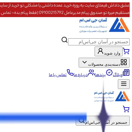
مستقیم میره تو صندوق پیام مدیرعامل 09100215792 (فقط پیام بده- تماس پاسخگو نیستم)
وارد شوید
دسته‌بندی محصولات
وبلاگ
برندها
درباره ما
تماس با ما
جستجو در آسان جی‌اس‌ام