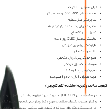
توان مصرفی 1000 وات
محدوده دمایی 100 تا 550 درجه سانتی‌گراد
باد چرخشی قابل تنظیم
محدوده جریان باد 20 تا 55 لیتر در دقیقه
کنترل باد در 10 سطح
نمایشگر دیجیتال OLED روی دسته
قابلیت کالیبراسیون دیجیتال
حالت خواب خودکار
قطع خودکار پس از زمان مشخص
سیستم خنک‌سازی خودکار
دمای خروجی پایدار و دقیق
عرضه همراه با 3 نازل (4، 6 و 8 میلی‌متر)
کیفیت ساخت و تجربه استفاده (نقد کاربردی)
در استفاده عملی، QUICK TR1 حس یک ابزار دقیق و هوشمند را منتقل می‌کند. نمایشگر OLED روی دسته باعث می‌شود کاربر بدون نگاه به دستگاه اصلی، وضعیت دما را کنترل کند.
واکنش هیتر به تغییرات تنظیمات سریع و قابل پیش‌بینی است و سیستم خنک‌سازی خ
طراحی دستگاه به‌گونه‌ای است که در کارهای طولانی، کنترل و تمرکز کاربر حفظ م