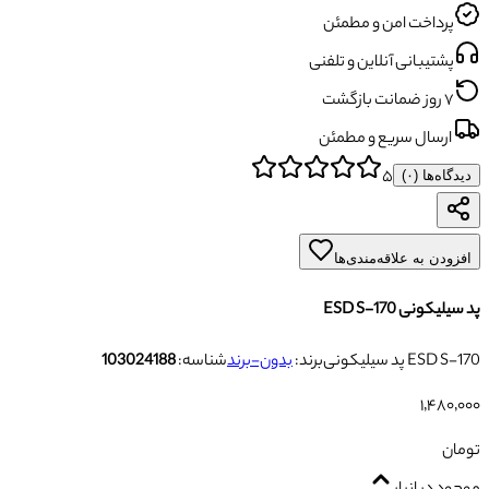
پرداخت امن و مطمئن
پشتیبانی آنلاین و تلفنی
۷ روز ضمانت بازگشت
ارسال سریع و مطمئن
۵
دیدگاه‌ها (
۰
)
افزودن به علاقه‌مندی‌ها
پد سیلیکونی ESD S-170
پد سیلیکونی ESD S-170
برند:
بدون-برند
شناسه:
103024188
۱٬۴۸۰٬۰۰۰
تومان