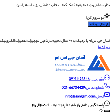
نظر شما می‌تونه به بقیه کمک کنه انتخاب مطمئن‌تری داشته باشن.
تو شروع کن!
ارسال دیدگاه
آسان جی‌اس‌ام با نزدیک به ۲۰ سال تجربه در تأمین تجهیزات تعمیرات الکترونیک، آموزش تخصصی موبایل و ارائه خدمات تعمیر تلفن همراه و لوازم جانبی، با تکیه بر تیمی حرفه‌ای، رضایت و اعتماد مشتریان را اولویت اصلی خود قرار داده است.
درباره ما
پشتیبانی:
09191493546
شماره تماس:
021-66704429
ایمیل:
info@asangsm.com
پاسخگویی تلفنی از شنبه تا پنجشنبه ساعت ۱۰ الی ۱۹