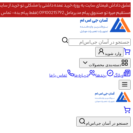
مستقیم میره تو صندوق پیام مدیرعامل 09100215792 (فقط پیام بده- تماس پاسخگو نیستم)
وارد شوید
دسته‌بندی محصولات
وبلاگ
برندها
درباره ما
تماس با ما
جستجو در آسان جی‌اس‌ام