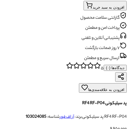
افزودن به سبد خرید
گارانتی سلامت محصول
پرداخت امن و مطمئن
پشتیبانی آنلاین و تلفنی
۷ روز ضمانت بازگشت
ارسال سریع و مطمئن
۵
دیدگاه‌ها (
۰
)
افزودن به علاقه‌مندی‌ها
پد سیلیکونی RF4 RF-P04
پد سیلیکونی RF4 RF-P04
برند:
آر اف فور
شناسه:
103024085
۹٬۹۵۰٬۰۰۰