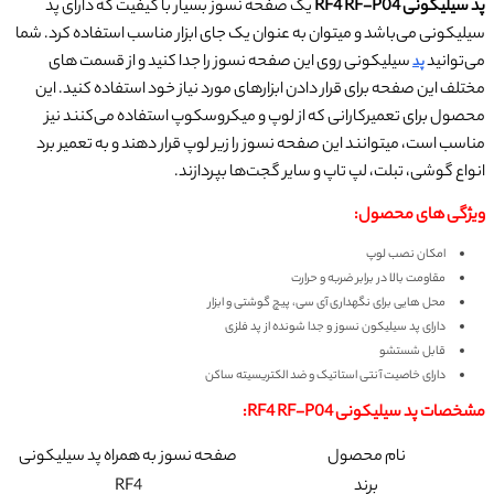
پد سیلیکونی RF4 RF-P04
یک صفحه نسوز بسیار با کیفیت که دارای پد
سیلیکونی می‌باشد و میتوان به عنوان یک جای ابزار مناسب استفاده کرد. شما
می‌توانید
سیلیکونی روی این صفحه نسوز را جدا کنید و از قسمت های
پد
مختلف این صفحه برای قرار دادن ابزارهای مورد نیاز خود استفاده کنید. این
محصول برای تعمیرکارانی که از لوپ و میکروسکوپ استفاده می‌کنند نیز
مناسب است، میتوانند این صفحه نسوز را زیر لوپ قرار دهند و به تعمیر برد
انواع گوشی، تبلت، لپ تاپ و سایر گجت‌ها بپردازند.
ویژگی های محصول:
امکان نصب لوپ
مقاومت بالا در برابر ضربه و حرارت
محل هایی برای نگهداری آی سی، پیچ گوشتی و ابزار
دارای پد سیلیکون نسوز و جدا شونده از پد فلزی
قابل شستشو
دارای خاصیت آنتی استاتیک و ضد الکتریسیته ساکن
مشخصات پد سیلیکونی RF4 RF-P04:
نام محصول
صفحه نسوز به همراه پد سیلیکونی
برند
RF4