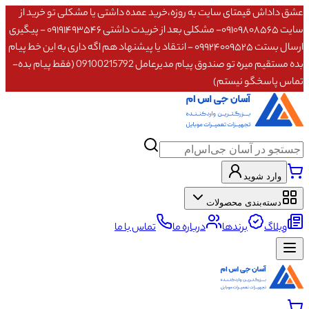
عشق داداش قیمتای سایت به روزه،خرید عمده داشتی یا مشکلی تو خرید از
سایت ۰۹۱۰۹۸۰۸۵۶۵- مشکلی بعد از خریدت داشتی ۰۹۱۹۱۴۹۳۵۴۶ - پیگیری
ارسال بستت ۰۹۹۲۴۰۰۹۵۲۵ - انتقاد یا پیشنهاد هم اگه داری به این خط پیام
بده مستقیم میره تو صندوق پیام مدیرعامل 09100215792 (فقط پیام بده-
تماس پاسخگو نیستم)
وارد شوید
دسته‌بندی محصولات
وبلاگ
برندها
درباره ما
تماس با ما