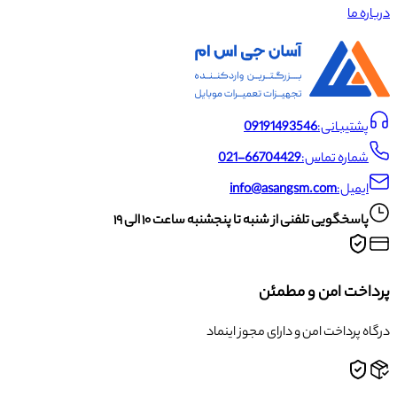
درباره ما
پشتیبانی:
09191493546
شماره تماس:
021-66704429
ایمیل:
info@asangsm.com
پاسخگویی تلفنی از شنبه تا پنجشنبه ساعت ۱۰ الی ۱۹
پرداخت امن و مطمئن
درگاه پرداخت امن و دارای مجوز اینماد