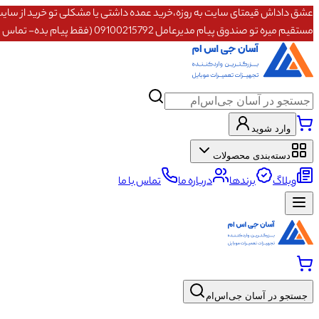
مستقیم میره تو صندوق پیام مدیرعامل 09100215792 (فقط پیام بده- تماس پاسخگو نیستم)
وارد شوید
دسته‌بندی محصولات
وبلاگ
برندها
درباره ما
تماس با ما
جستجو در آسان جی‌اس‌ام