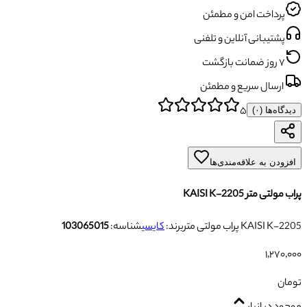
پرداخت امن و مطمئن
پشتیبانی آنلاین و تلفنی
۷ روز ضمانت بازگشت
ارسال سریع و مطمئن
۵
دیدگاه‌ها (
۰
)
افزودن به علاقه‌مندی‌ها
پراب مولتی متر KAISI K-2205
پراب مولتی متر KAISI K-2205
برند:
کایسی
شناسه:
103065015
۱٬۲۷۰٬۰۰۰
تومان