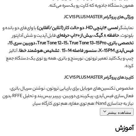
همون دستگاه جادویه که کارت رو یک‌سره می‌کنه.
ویژگی‌های پروگرامر JC V1S PLUS MASTER
نمایشگر
لمسی ۴ اینچی HD
،
دو حالت کار (آنلاین/آفلاین)
با وای‌فای دو بانده و
بلوتوث،
حافظه ۸ گیگ، بیش از ۲۰ اپ حرفه‌ای
قابل آپدیت و شش آداپتور
تخصصی باتری، ‌True Tone 12‑15، ‌True Tone 13‑15Pro، دوربین سری 15،
فیس آیدی X‑15PM، سنسور فاصله 14‑15
.
تشخیص هوشمند خطا
، آنالیز
چیپ و یک‌کلید تعمیر تروتون‌، نورسنج و باتری، همه رو توی یک دستگاه جمع
کرده.
کاربردهای پروگرامر JC V1S PLUS MASTER
مخصوص تکنسین‌های موبایل برای بازیابی تروتون، نوشتن سریال باتری،
فعال‌سازی فیس آیدی، پیکربندی دوربین، ریپیر بیس‌بند و تحلیل RFFE بدون
نیاز به جداسازی Nand؛ هم توی مغازه، هم توی کارگاه سیار.
مشاهده بیشتر
آموزش