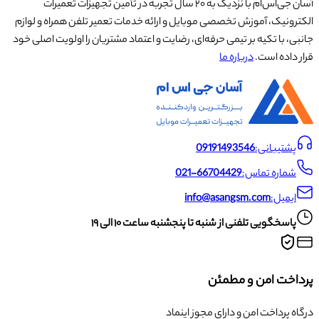
آسان جی‌اس‌ام با نزدیک به ۲۰ سال تجربه در تأمین تجهیزات تعمیرات
الکترونیک، آموزش تخصصی موبایل و ارائه خدمات تعمیر تلفن همراه و لوازم
جانبی، با تکیه بر تیمی حرفه‌ای، رضایت و اعتماد مشتریان را اولویت اصلی خود
قرار داده است.
درباره ما
پشتیبانی:
09191493546
شماره تماس:
021-66704429
ایمیل:
info@asangsm.com
پاسخگویی تلفنی از شنبه تا پنجشنبه ساعت ۱۰ الی ۱۹
پرداخت امن و مطمئن
درگاه پرداخت امن و دارای مجوز اینماد