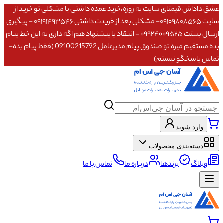
عشق داداش قیمتای سایت به روزه،خرید عمده داشتی یا مشکلی تو خرید از
سایت ۰۹۱۰۹۸۰۸۵۶۵- مشکلی بعد از خریدت داشتی ۰۹۱۹۱۴۹۳۵۴۶ - پیگیری
ارسال بستت ۰۹۹۲۴۰۰۹۵۲۵ - انتقاد یا پیشنهاد هم اگه داری به این خط پیام
بده مستقیم میره تو صندوق پیام مدیرعامل 09100215792 (فقط پیام بده-
تماس پاسخگو نیستم)
وارد شوید
دسته‌بندی محصولات
وبلاگ
برندها
درباره ما
تماس با ما