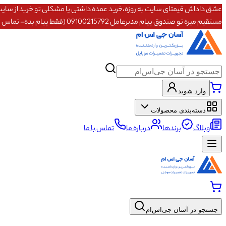
مستقیم میره تو صندوق پیام مدیرعامل 09100215792 (فقط پیام بده- تماس پاسخگو نیستم)
وارد شوید
دسته‌بندی محصولات
وبلاگ
برندها
درباره ما
تماس با ما
جستجو در آسان جی‌اس‌ام