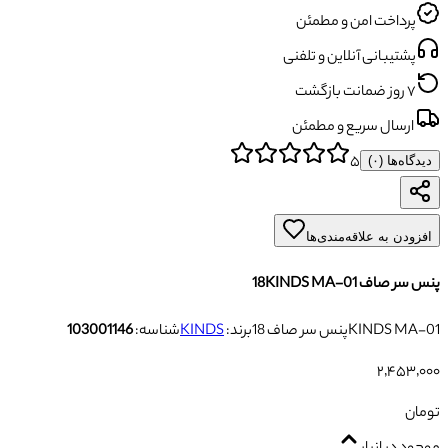
پرداخت امن و مطمئن
پشتیبانی آنلاین و تلفنی
۷ روز ضمانت بازگشت
ارسال سریع و مطمئن
۵
دیدگاه‌ها (
۰
)
افزودن به علاقه‌مندی‌ها
پنس سر صاف 18KINDS MA-01
پنس سر صاف 18KINDS MA-01
برند:
KINDS
شناسه:
103001146
۲٬۴۵۳٬۰۰۰
تومان