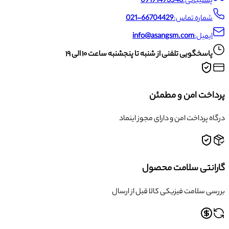
پشتیبانی:
09191493546
شماره تماس:
021-66704429
ایمیل:
info@asangsm.com
پاسخگویی تلفنی از شنبه تا پنجشنبه ساعت ۱۰ الی ۱۹
پرداخت امن و مطمئن
درگاه پرداخت امن و دارای مجوز اینماد
گارانتی سلامت محصول
بررسی سلامت فیزیکی کالا قبل از ارسال