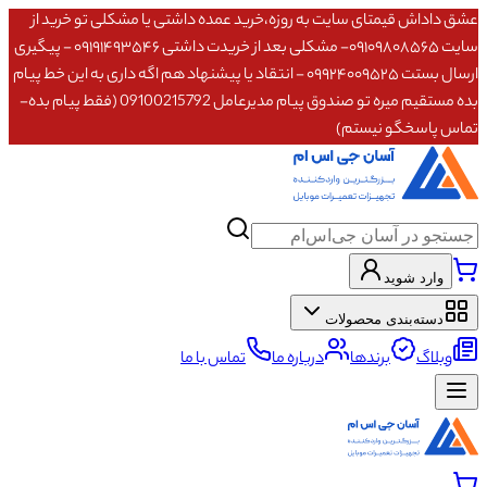
عشق داداش قیمتای سایت به روزه،خرید عمده داشتی یا مشکلی تو خرید از
سایت ۰۹۱۰۹۸۰۸۵۶۵- مشکلی بعد از خریدت داشتی ۰۹۱۹۱۴۹۳۵۴۶ - پیگیری
ارسال بستت ۰۹۹۲۴۰۰۹۵۲۵ - انتقاد یا پیشنهاد هم اگه داری به این خط پیام
بده مستقیم میره تو صندوق پیام مدیرعامل 09100215792 (فقط پیام بده-
تماس پاسخگو نیستم)
وارد شوید
دسته‌بندی محصولات
وبلاگ
برندها
درباره ما
تماس با ما