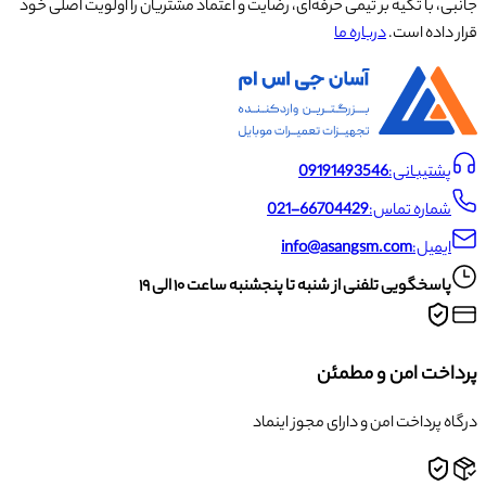
جانبی، با تکیه بر تیمی حرفه‌ای، رضایت و اعتماد مشتریان را اولویت اصلی خود
قرار داده است.
درباره ما
پشتیبانی:
09191493546
شماره تماس:
021-66704429
ایمیل:
info@asangsm.com
پاسخگویی تلفنی از شنبه تا پنجشنبه ساعت ۱۰ الی ۱۹
پرداخت امن و مطمئن
درگاه پرداخت امن و دارای مجوز اینماد