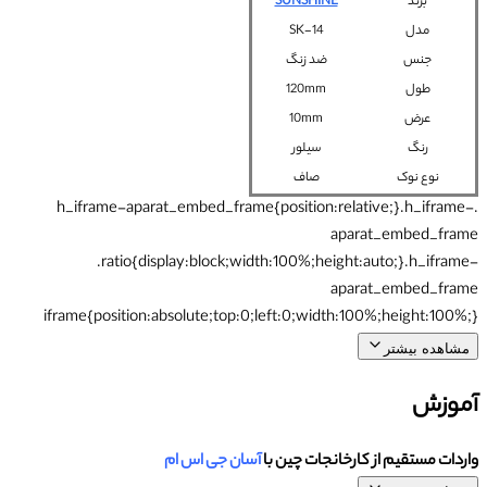
برند
SUNSHINE
مدل
SK-14
جنس
ضد زنگ
طول
120mm
عرض
10mm
رنگ
سیلور
نوع نوک
صاف
.h_iframe-aparat_embed_frame{position:relative;}.h_iframe-
aparat_embed_frame
.ratio{display:block;width:100%;height:auto;}.h_iframe-
aparat_embed_frame
iframe{position:absolute;top:0;left:0;width:100%;height:100%;}
مشاهده بیشتر
آموزش
واردات مستقیم از کارخانجات چین با
آسان جی اس ام