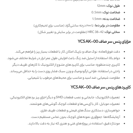
طول نوک:
12mm
ضخامت نوک:
0.5mm
ضخامت بدنه:
1.5mm
مقاومت در برابر دما
: تا ۲۰۰ درجه سانتی‌گراد (مناسب برای لحیم‌کاری)
سختی نوک:
HRC 38-42 (مقاومت در برابر سایش و تغییر شکل)
مزایای پنس سر صاف YCS AK-00
دقت فوق‌العاده: نوک صاف و باریک امکان کار با قطعات بسیار ریز را فراهم می‌کند.
دوام بالا: استفاده از استیل ضد زنگ باعث افزایش طول عمر ابزار در شرایط مختلف می‌شود.
کاربری چندمنظوره: مناسب برای کاربردهای متنوع از الکترونیک تا کارهای ظریف دیگر.
راحتی در استفاده: طراحی ارگونومیک و وزن سبک فشار روی دست را به حداقل می‌رساند.
مقاومت شیمیایی: ضد اسید و مناسب برای محیط‌های مرطوب یا شیمیایی.
کاربردهای پنس سر صاف YCS AK-00
تعمیرات الکترونیک: جابجایی و نصب قطعات SMD و دیگر اجزای ریز بردهای الکترونیکی.
تعمیرات موبایل: کار با آی‌سی‌ها و قطعات کوچک گوشی‌های هوشمند.
جواهرسازی: دستکاری سنگ‌های قیمتی و قطعات ظریف فلزی.
آزمایشگاه‌ها: جمع‌آوری نمونه‌های کوچک بدون تماس مستقیم دست.
مونتاژ دقیق: استفاده در پروژه‌های فنی و هنری که نیاز به دقت بالا دارند.