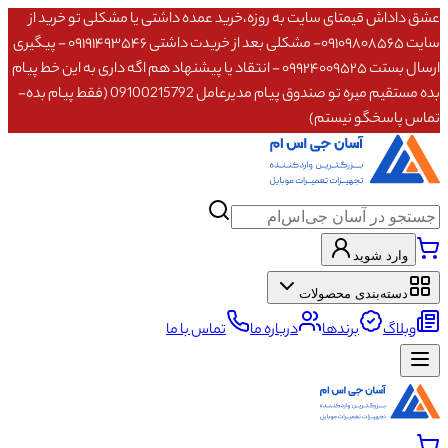
عشق داداش قیمتای سایت به روزه،خرید عمده داشتی یا مشکلی تو خرید از
سایت ۰۹۱۰۹۸۰۸۵۶۵- مشکلی بعد از خریدت داشتی ۰۹۱۹۱۴۹۳۵۴۶ - پیگیری
ارسال بستت ۰۹۹۲۴۰۰۹۵۲۵ - انتقاد یا پیشنهاد هم اگه داری به این خط پیام
بده مستقیم میره تو صندوق پیام مدیرعامل 09100215792 (فقط پیام بده-
تماس پاسخگو نیستم)
وارد شوید
دسته‌بندی محصولات
وبلاگ
برندها
درباره ما
تماس با ما