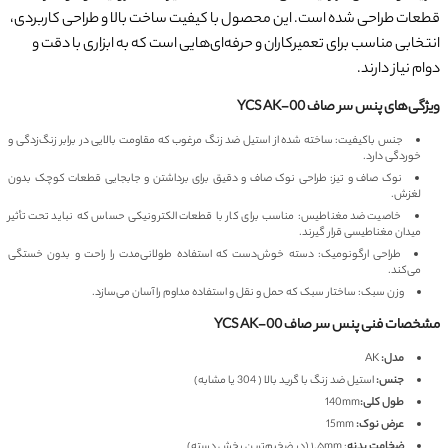
قطعات طراحی شده است. این محصول با کیفیت ساخت بالا و طراحی کاربردی،
انتخابی مناسب برای تعمیرکاران و حرفه‌ای‌هایی است که به ابزاری با دقت و
دوام نیاز دارند.
ویژگی‌های پنس سر صاف YCS AK-00
جنس باکیفیت: ساخته شده از استیل ضد زنگ مرغوب که مقاومت بالایی در برابر زنگ‌زدگی و
خوردگی دارد.
نوک صاف و تیز: طراحی نوک صاف و دقیق برای برداشتن و جابجایی قطعات کوچک بدون
لغزش.
خاصیت ضد مغناطیس: مناسب برای کار با قطعات الکترونیکی حساس که نباید تحت تأثیر
میدان مغناطیسی قرار گیرند.
طراحی ارگونومیک: دسته خوش‌دست که استفاده طولانی‌مدت را راحت و بدون خستگی
می‌کند.
وزن سبک: ساختار سبک که حمل و نقل و استفاده مداوم را آسان می‌سازد.
مشخصات فنی پنس سر صاف YCS AK-00
مدل:
AK
جنس:
استیل ضد زنگ با گرید بالا ( 304 یا مشابه)
طول کلی:
140mm
عرض نوک:
15mm
ضخامت بدنه
: ۱.۵mm (در ضخیم‌ترین بخش دسته)