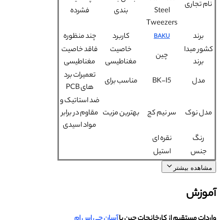
نام تجاری
Steel
بندی
فشرده
Tweezers
برند
کاربرد
چند منظوره
BAKU
کشور مبدا
خاصیت
فاقد خاصیت
چین
برند
مغناطیسی
مغناطیسی
تعمیرات برد
مدل
BK-I5
مناسب برای
های PCB
ضد استاتیک و
مدل نوک
سر نیم کج
بهترین مزیت
مقاوم در برابر
مواد اسیدی
رنگ
نقره ای
جنس
استیل
مشاهده بیشتر
آموزش
واردات مستقیم از کارخانجات چین با
آسان جی اس ام