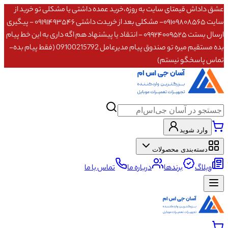
عشق داداش قیمتای سایت به روزه،خرید عمده داشتی یا مشکلی تو خرید از
سایت ۰۹۱۰۹۸۰۸۵۶۵- مشکلی بعد از خریدت داشتی ۰۹۱۹۱۴۹۳۵۴۶ - پیگیری
ارسال بستت ۰۹۹۲۴۰۰۹۵۲۵ - انتقاد یا پیشنهاد هم اگه داری به این خط پیام
بده مستقیم میره تو صندوق پیام مدیرعامل 09100215792 (فقط پیام بده-
تماس پاسخگو نیستم)
وارد شوید
دسته‌بندی محصولات
وبلاگ
برندها
درباره ما
تماس با ما