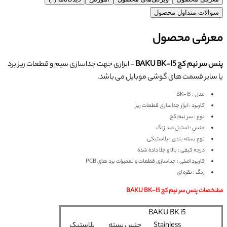
سوالات متداول محصول
معرفی محصول
پنس سر نیم کج BAKU BK-I5
- ابزاری جهت جداسازی سیم و قطعات ریز برد
یا سایر قسمت های گوشی موبایل می باشد.
مدل : BK-I5
کاربرد : ابزار جداسازی قطعات ریز
نوع : سر نیم کج
جنس : استیل ضد زنگ
نوع بسته بندی : پلاستیکی
درجه کیفی : بالا و جلا داده شده
کاربرد اصلی : جداسازی قطعات و تعمیرات برد های PCB
رنگ : نقره ای
مشخصات پنس سر نیم کج BAKU BK-I5
BAKU BK i5
Stainless
جنس بسته
پلاستیک