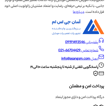
الکترونیک، آموزش تخصصی موبایل و ارائه خدمات تعمیر تلفن همراه و لوازم
جانبی، با تکیه بر تیمی حرفه‌ای، رضایت و اعتماد مشتریان را اولویت اصلی خود
قرار داده است.
درباره ما
پشتیبانی:
09191493546
شماره تماس:
021-66704429
ایمیل:
info@asangsm.com
پاسخگویی تلفنی از شنبه تا پنجشنبه ساعت ۱۰ الی ۱۹
پرداخت امن و مطمئن
درگاه پرداخت امن و دارای مجوز اینماد