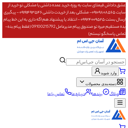
عشق داداش قیمتای سایت به روزه،خرید عمده داشتی یا مشکلی تو خرید از
سایت ۰۹۱۰۹۸۰۸۵۶۵- مشکلی بعد از خریدت داشتی ۰۹۱۹۱۴۹۳۵۴۶ - پیگیری
ارسال بستت ۰۹۹۲۴۰۰۹۵۲۵ - انتقاد یا پیشنهاد هم اگه داری به این خط پیام
بده مستقیم میره تو صندوق پیام مدیرعامل 09100215792 (فقط پیام بده-
تماس پاسخگو نیستم)
وارد شوید
دسته‌بندی محصولات
وبلاگ
برندها
درباره ما
تماس با ما