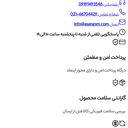
پشتیبانی:
09191493546
شماره تماس:
021-66704429
ایمیل:
info@asangsm.com
پاسخگویی تلفنی از شنبه تا پنجشنبه ساعت ۱۰ الی ۱۹
پرداخت امن و مطمئن
درگاه پرداخت امن و دارای مجوز اینماد
گارانتی سلامت محصول
بررسی سلامت فیزیکی کالا قبل از ارسال