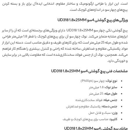
است. این ابزار با طراحی ارگونومیک و ساختار مقاوم، انتخابی ایده‌آل برای باز و بسته کردن
پیچ‌های چهار سو در اندازه‌های کوچک است.
ویژگی‌های پیچ گوشتی 4سو UD318 1.8×25MM
پیچ گوشتی تکی چهار سو UD318 1.8×25MM دارای ویژگی‌های برجسته‌ای است که آن را از سایر
ابزارهای مشابه متمایز می‌کند. نوک چهار سو آن برای پیچ‌های کوچک با قطر 1.8 میلی‌متر طراحی
شده و طول میله 25 میلی‌متر است که برای کارهای ظریف و دقیق مناسب است. دسته این ابزار از
مواد پلاستیکی مقاوم و ضدلغزش ساخته شده که راحتی و کنترل بیشتری را هنگام کار فراهم
می‌کند. همچنین، نوک آن از جنس فولاد سخت‌کاری‌شده است که مقاومت بالایی در برابر سایش
و خوردگی دارد.
مشخصات فنی پیچ گوشتی 4سو UD318 1.8×25MM
نوع نوک:
چهار سو (Phillips)
سایز نوک:
1.8 میلی‌متر
طول میله:
25 میلی‌متر
جنس میله:
فولاد سخت‌کاری‌شده
جنس دسته:
پلاستیک مقاوم و ضدلغزش
وزن:
سبک و قابل حمل
کاربرد:
مناسب برای پیچ‌های کوچک و ظریف
مزایای پیچ گوشتی 4سو UD318 1.8×25MM