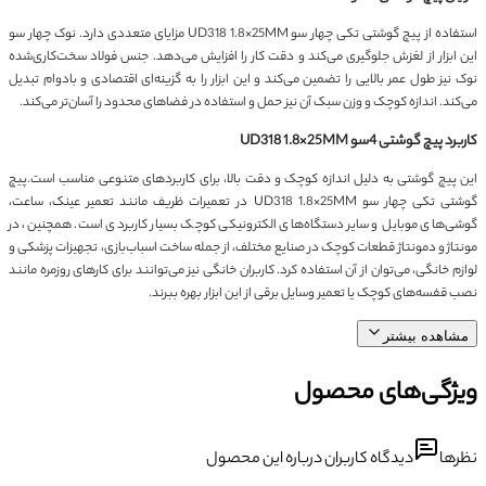
استفاده از پیچ گوشتی تکی چهار سو UD318 1.8×25MM مزایای متعددی دارد. نوک چهار سو
این ابزار از لغزش جلوگیری می‌کند و دقت کار را افزایش می‌دهد. جنس فولاد سخت‌کاری‌شده
نوک نیز طول عمر بالایی را تضمین می‌کند و این ابزار را به گزینه‌ای اقتصادی و بادوام تبدیل
می‌کند. اندازه کوچک و وزن سبک آن نیز حمل و استفاده در فضاهای محدود را آسان‌تر می‌کند.
کاربرد پیچ گوشتی 4سو UD318 1.8×25MM
این پیچ گوشتی به دلیل اندازه کوچک و دقت بالا، برای کاربردهای متنوعی مناسب است.پیچ
گوشتی تکی چهار سو UD318 1.8×25MM در تعمیرات ظریف مانند تعمیر عینک، ساعت،
گوشی‌های موبایل و سایر دستگاه‌های الکترونیکی کوچک بسیار کاربردی است. همچنین، در
مونتاژ و دمونتاژ قطعات کوچک در صنایع مختلف، از جمله ساخت اسباب‌بازی، تجهیزات پزشکی و
لوازم خانگی، می‌توان از آن استفاده کرد. کاربران خانگی نیز می‌توانند برای کارهای روزمره مانند
نصب قفسه‌های کوچک یا تعمیر وسایل برقی از این ابزار بهره ببرند.
مشاهده بیشتر
ویژگی‌های محصول
نظرها
دیدگاه کاربران درباره این محصول