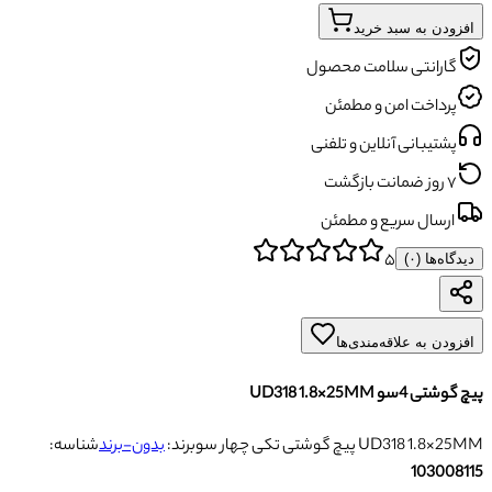
افزودن به سبد خرید
گارانتی سلامت محصول
پرداخت امن و مطمئن
پشتیبانی آنلاین و تلفنی
۷ روز ضمانت بازگشت
ارسال سریع و مطمئن
۵
دیدگاه‌ها (
۰
)
افزودن به علاقه‌مندی‌ها
پیچ گوشتی 4سو UD318 1.8×25MM
پیچ گوشتی تکی چهار سو UD318 1.8×25MM
برند:
بدون-برند
شناسه:
103008115