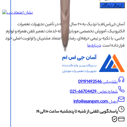
ارسال دیدگاه
آسان جی‌اس‌ام با نزدیک به ۲۰ سال تجربه در تأمین تجهیزات تعمیرات
الکترونیک، آموزش تخصصی موبایل و ارائه خدمات تعمیر تلفن همراه و لوازم
جانبی، با تکیه بر تیمی حرفه‌ای، رضایت و اعتماد مشتریان را اولویت اصلی خود
قرار داده است.
درباره ما
پشتیبانی:
09191493546
شماره تماس:
021-66704429
ایمیل:
info@asangsm.com
پاسخگویی تلفنی از شنبه تا پنجشنبه ساعت ۱۰ الی ۱۹