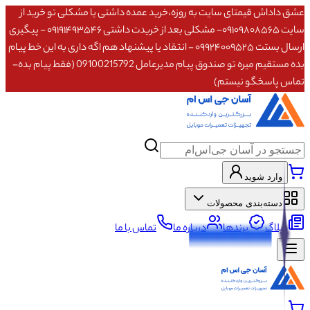
عشق داداش قیمتای سایت به روزه،خرید عمده داشتی یا مشکلی تو خرید از
سایت ۰۹۱۰۹۸۰۸۵۶۵- مشکلی بعد از خریدت داشتی ۰۹۱۹۱۴۹۳۵۴۶ - پیگیری
ارسال بستت ۰۹۹۲۴۰۰۹۵۲۵ - انتقاد یا پیشنهاد هم اگه داری به این خط پیام
بده مستقیم میره تو صندوق پیام مدیرعامل 09100215792 (فقط پیام بده-
تماس پاسخگو نیستم)
وارد شوید
دسته‌بندی محصولات
وبلاگ
برندها
درباره ما
تماس با ما