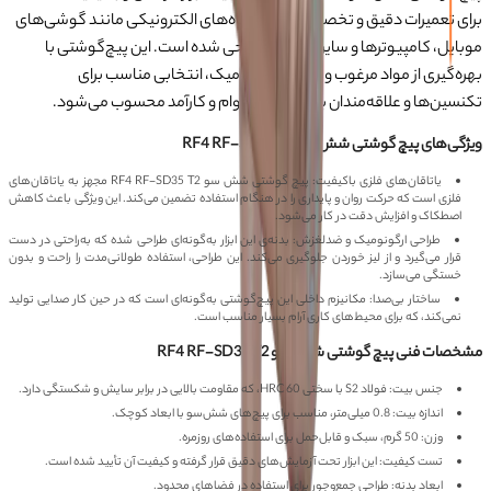
برای تعمیرات دقیق و تخصصی در دستگاه‌های الکترونیکی مانند گوشی‌های
موبایل، کامپیوترها و سایر تجهیزات طراحی شده است. این پیچ‌گوشتی با
بهره‌گیری از مواد مرغوب و طراحی ارگونومیک، انتخابی مناسب برای
تکنسین‌ها و علاقه‌مندان به ابزارهای بادوام و کارآمد محسوب می‌شود.
ویژگی‌های پیچ گوشتی شش سو RF4 RF-SD35 T2
یاتاقان‌های فلزی باکیفیت: پیچ گوشتی شش سو RF4 RF-SD35 T2 مجهز به یاتاقان‌های
فلزی است که حرکت روان و پایداری را در هنگام استفاده تضمین می‌کند. این ویژگی باعث کاهش
اصطکاک و افزایش دقت در کار می‌شود.
طراحی ارگونومیک و ضدلغزش: بدنه‌ی این ابزار به‌گونه‌ای طراحی شده که به‌راحتی در دست
قرار می‌گیرد و از لیز خوردن جلوگیری می‌کند. این طراحی، استفاده طولانی‌مدت را راحت و بدون
خستگی می‌سازد.
ساختار بی‌صدا: مکانیزم داخلی این پیچ‌گوشتی به‌گونه‌ای است که در حین کار صدایی تولید
نمی‌کند، که برای محیط‌های کاری آرام بسیار مناسب است.
مشخصات فنی پیچ گوشتی شش سو RF4 RF-SD35 T2
جنس بیت: فولاد S2 با سختی HRC 60، که مقاومت بالایی در برابر سایش و شکستگی دارد.
اندازه بیت: 0.8 میلی‌متر، مناسب برای پیچ‌های شش‌سو با ابعاد کوچک.
وزن: 50 گرم، سبک و قابل‌حمل برای استفاده‌های روزمره.
تست کیفیت: این ابزار تحت آزمایش‌های دقیق قرار گرفته و کیفیت آن تأیید شده است.
ابعاد بدنه: طراحی جمع‌وجور برای استفاده در فضاهای محدود.