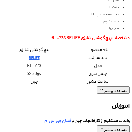
ضدزنگ
دقت بالا
قدرت مغناطیسی بالا
بدنه مقاوم
طرح زیبا
مشخصات پیچ گوشتی شارژی RL-723 RELIFE
:
نام محصول
پیچ گوشتی شارژی
برند سازنده
RELIFE
مدل
RL-723
جنس سری
فولاد S2
ساخت کشور
چین
مشاهده بیشتر
آموزش
واردات مستقیم از کارخانجات چین با
آسان جی اس ام
مشاهده بیشتر