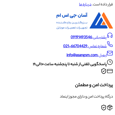
قرار داده است.
درباره ما
پشتیبانی:
09191493546
شماره تماس:
021-66704429
ایمیل:
info@asangsm.com
پاسخگویی تلفنی از شنبه تا پنجشنبه ساعت ۱۰ الی ۱۹
پرداخت امن و مطمئن
درگاه پرداخت امن و دارای مجوز اینماد