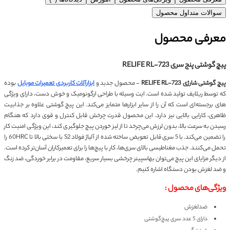
سوالات متداول محصول
معرفی محصول
پیچ گوشتی پنج سری RELIFE RL-723
پیچ گوشتی شارژی RELIFE RL-723
- محصول جدید و
ابزارآلات کاربردی تعمیرات موبایل
بوده
که توسط ریلایف تولید شده است. ایت وسیله با طراحی ارگونومیک و خوش دست، دارای ویژگی
های برجسته‌ای است که آن را از سایر ابزارها متمایز می‌کند. این پیچ گوشتی علاوه بر جذابیت
ظاهری، کارایی بالایی نیز دارد. این محصول قدرت چرخش قابل کنترل و قوی دارد که هنگام
رسیدن به سرعت بالا، بدون لرزش می‌چرخد تا از لیز خوردن پیچ جلوگیری کند، این ویژگی امنیت کار
را تضمین می‌کند. با 5 سری قابل تعویض ساخته شده از آلیاژ فولاد S2 با سختی بالا تا 60HRC را
تحمل می‌کنند. جذب مغناطیسی بالای سری‌ها، کار با پیچ‌ها را برای تعمیرکاران آسان‌تر کرده است.
از دیگر مزایای این پیچ می‌توان بهاسپینر چرخشی بسیار سریع، مقاومت در برابر خوردگی، ضد زنگ
و ضد لغزش بودن دستگاه اشاره کنیم.
ویژگی‌های محصول :
ضدلغزش
دارای 5 عدد سری پیچ‌گوشتی