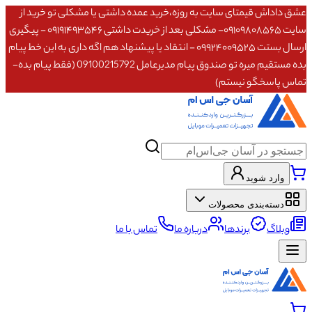
عشق داداش قیمتای سایت به روزه،خرید عمده داشتی یا مشکلی تو خرید از
سایت ۰۹۱۰۹۸۰۸۵۶۵- مشکلی بعد از خریدت داشتی ۰۹۱۹۱۴۹۳۵۴۶ - پیگیری
ارسال بستت ۰۹۹۲۴۰۰۹۵۲۵ - انتقاد یا پیشنهاد هم اگه داری به این خط پیام
بده مستقیم میره تو صندوق پیام مدیرعامل 09100215792 (فقط پیام بده-
تماس پاسخگو نیستم)
وارد شوید
دسته‌بندی محصولات
وبلاگ
برندها
درباره ما
تماس با ما