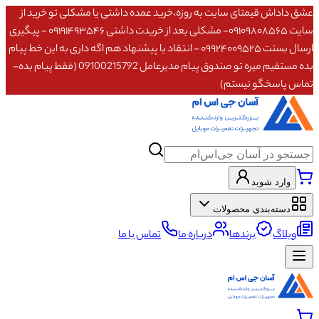
عشق داداش قیمتای سایت به روزه،خرید عمده داشتی یا مشکلی تو خرید از
سایت ۰۹۱۰۹۸۰۸۵۶۵- مشکلی بعد از خریدت داشتی ۰۹۱۹۱۴۹۳۵۴۶ - پیگیری
ارسال بستت ۰۹۹۲۴۰۰۹۵۲۵ - انتقاد یا پیشنهاد هم اگه داری به این خط پیام
بده مستقیم میره تو صندوق پیام مدیرعامل 09100215792 (فقط پیام بده-
تماس پاسخگو نیستم)
وارد شوید
دسته‌بندی محصولات
وبلاگ
برندها
درباره ما
تماس با ما