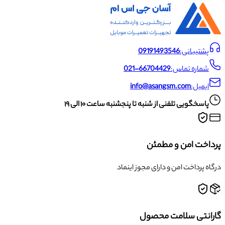
پشتیبانی:
09191493546
شماره تماس:
021-66704429
ایمیل:
info@asangsm.com
پاسخگویی تلفنی از شنبه تا پنجشنبه ساعت ۱۰ الی ۱۹
پرداخت امن و مطمئن
درگاه پرداخت امن و دارای مجوز اینماد
گارانتی سلامت محصول