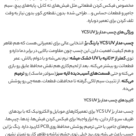
مخصوص فیکس کردن قطعاتی مثل فیش‌های ته کابل، پایه‌های پیچ، سیم
جامپر و قطعات حساس و... طراحی شده بدون نقطه‌ی کور، بدون نیاز به وقت
تلف کردن برای تعمیر دوباره.
ویژگی‌های چسب مدار بژ YCS UV
چسب مدار YCS UV با رنگ بژ
، انتخابی عالی برای تعمیراتی هست که هم ظاهر
و هم کیفیت اهمیت دارن.این چسب چون مقاومت بالایی در برابر دما داره و
توی
کمتر از ۳ ثانیه با UV خشک میشه
؛ نرم نمی‌شه و با دوام بالاش، عمر
قطعاتت رو بیشتر می‌کنه. بعد از لحیم‌کاری هم نقش محافظ عایق رو بازی
می‌کنه و حتی
قسمت‌های آسیب‌دیده لایه سبز
(سولدِر ماسک) رو
ترمیم
می‌کنه
. از تثبیت سیم لاکی گرفته تا محافظت قطعات، همه‌چی رو پوشش
می‌ده.
کاربردهای چسب مدار بژ YCS UV
چسب مدار بژ YCS UV برای تعمیرکارهای موبایل و الکترونیک که با بردهای
ظریف سر و کار دارن، یه ابزار واجبه! برای فیکس کردن فیش‌ها، پَدها، چیپ‌ها،
سیم‌های جامپر، یا حتی ترمیم پوشش محافظ روی PCB کاربرد داره. رنگ بژ این
چسب باعث می‌شه روی برد خیلی توی چشم نباشه و ظاهر کار رو تمیزتر نشون