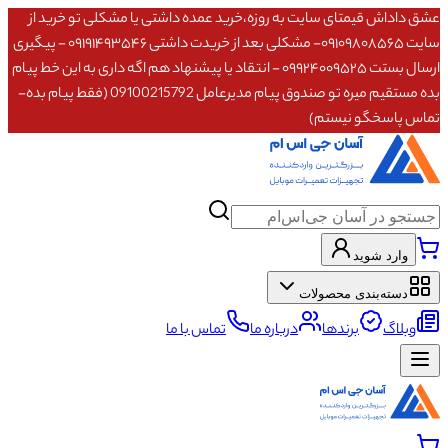
عشق داداش قیمتای سایت به روزه،خرید عمده داشتی یا مشکلی تو خرید از
سایت ۰۹۱۰۹۸۰۸۵۶۵- مشکلی بعد از خریدت داشتی ۰۹۱۹۱۴۹۳۵۴۶ - پیگیری
ارسال بستت ۰۹۹۲۴۰۰۹۵۲۵ - انتقاد یا پیشنهاد هم اگه داری به این خط پیام
بده مستقیم میره تو صندوق پیام مدیرعامل 09100215792 (فقط پیام بده-
تماس پاسخگو نیستم)
وارد شوید
دسته‌بندی محصولات
وبلاگ
برندها
درباره ما
تماس با ما