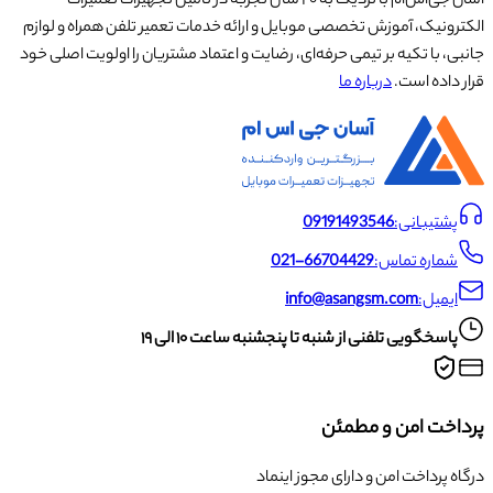
آسان جی‌اس‌ام با نزدیک به ۲۰ سال تجربه در تأمین تجهیزات تعمیرات
الکترونیک، آموزش تخصصی موبایل و ارائه خدمات تعمیر تلفن همراه و لوازم
جانبی، با تکیه بر تیمی حرفه‌ای، رضایت و اعتماد مشتریان را اولویت اصلی خود
قرار داده است.
درباره ما
پشتیبانی:
09191493546
شماره تماس:
021-66704429
ایمیل:
info@asangsm.com
پاسخگویی تلفنی از شنبه تا پنجشنبه ساعت ۱۰ الی ۱۹
پرداخت امن و مطمئن
درگاه پرداخت امن و دارای مجوز اینماد