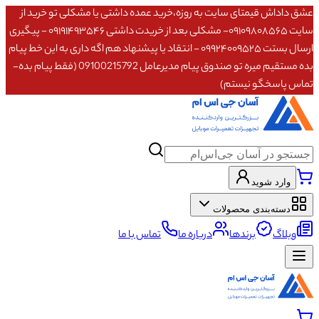
عشق داداش قیمتای سایت به روزه،خرید عمده داشتی یا مشکلی تو خرید از
سایت ۰۹۱۰۹۸۰۸۵۶۵- مشکلی بعد از خریدت داشتی ۰۹۱۹۱۴۹۳۵۴۶ - پیگیری
ارسال بستت ۰۹۹۲۴۰۰۹۵۲۵ - انتقاد یا پیشنهاد هم اگه داری به این خط پیام
بده مستقیم میره تو صندوق پیام مدیرعامل 09100215792 (فقط پیام بده-
تماس پاسخگو نیستم)
وارد شوید
دسته‌بندی محصولات
وبلاگ
برندها
درباره ما
تماس با ما