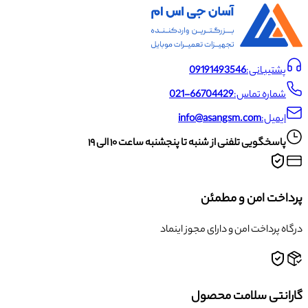
پشتیبانی:
09191493546
شماره تماس:
021-66704429
ایمیل:
info@asangsm.com
پاسخگویی تلفنی از شنبه تا پنجشنبه ساعت ۱۰ الی ۱۹
پرداخت امن و مطمئن
درگاه پرداخت امن و دارای مجوز اینماد
گارانتی سلامت محصول