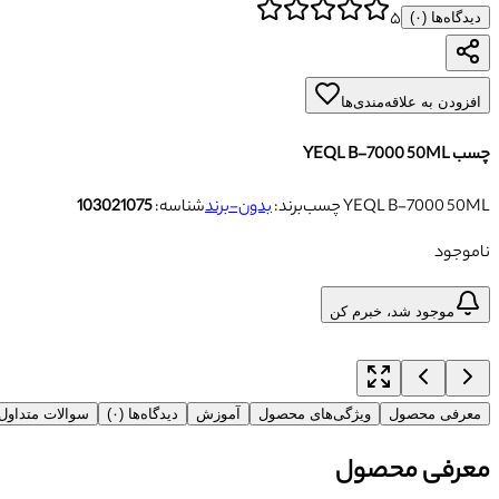
۵
دیدگاه‌ها (
۰
)
افزودن به علاقه‌مندی‌ها
چسب YEQL B-7000 50ML
چسب YEQL B-7000 50ML
برند:
بدون-برند
شناسه:
103021075
ناموجود
موجود شد، خبرم کن
معرفی محصول
ویژگی‌های محصول
آموزش
دیدگاه‌ها (۰)
سوالات متداو
معرفی محصول