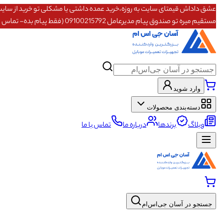
مستقیم میره تو صندوق پیام مدیرعامل 09100215792 (فقط پیام بده- تماس پاسخگو نیستم)
وارد شوید
دسته‌بندی محصولات
وبلاگ
برندها
درباره ما
تماس با ما
جستجو در آسان جی‌اس‌ام