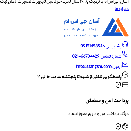
آسان جی‌اس‌ام با نزدیک به ۲۰ سال تجربه در تأمین تجهیزات تعمیرات الکترونیک، آموزش تخصصی موبایل و ارائه خدمات تعمیر تلفن همراه و لوازم جانبی، با تکیه بر تیمی حرفه‌ای، رضایت و اعتماد مشتریان را اولویت اصلی خود قرار داده است.
درباره ما
پشتیبانی:
09191493546
شماره تماس:
021-66704429
ایمیل:
info@asangsm.com
پاسخگویی تلفنی از شنبه تا پنجشنبه ساعت ۱۰ الی ۱۹
پرداخت امن و مطمئن
درگاه پرداخت امن و دارای مجوز اینماد