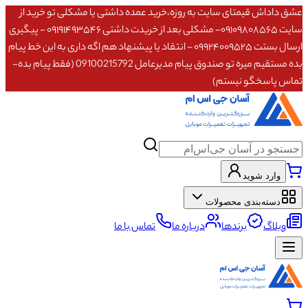
عشق داداش قیمتای سایت به روزه،خرید عمده داشتی یا مشکلی تو خرید از
سایت ۰۹۱۰۹۸۰۸۵۶۵- مشکلی بعد از خریدت داشتی ۰۹۱۹۱۴۹۳۵۴۶ - پیگیری
ارسال بستت ۰۹۹۲۴۰۰۹۵۲۵ - انتقاد یا پیشنهاد هم اگه داری به این خط پیام
بده مستقیم میره تو صندوق پیام مدیرعامل 09100215792 (فقط پیام بده-
تماس پاسخگو نیستم)
وارد شوید
دسته‌بندی محصولات
وبلاگ
برندها
درباره ما
تماس با ما