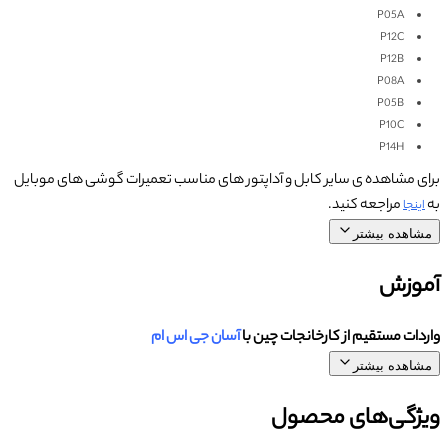
P05A
P12C
P12B
P08A
P05B
P10C
P14H
برای مشاهده ی سایر کابل و آداپتور های مناسب تعمیرات گوشی های موبایل
به
مراجعه کنید.
اینجا
مشاهده بیشتر
آموزش
واردات مستقیم از کارخانجات چین با
آسان جی اس ام
مشاهده بیشتر
ویژگی‌های محصول