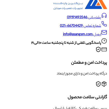
پشتیبانی:
09191493546
شماره تماس:
021-66704429
ایمیل:
info@asangsm.com
پاسخگویی تلفنی از شنبه تا پنجشنبه ساعت ۱۰ الی ۱۹
پرداخت امن و مطمئن
درگاه پرداخت امن و دارای مجوز اینماد
گارانتی سلامت محصول
بررسی سلامت فیزیکی کالا قبل از ارسال