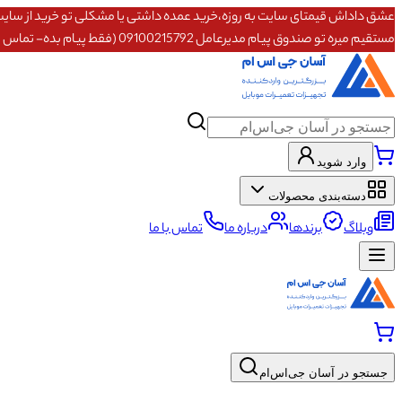
مستقیم میره تو صندوق پیام مدیرعامل 09100215792 (فقط پیام بده- تماس پاسخگو نیستم)
وارد شوید
دسته‌بندی محصولات
وبلاگ
برندها
درباره ما
تماس با ما
جستجو در آسان جی‌اس‌ام