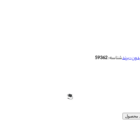
دون-برند
شناسه:
59362
ل محصول