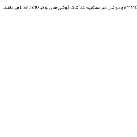
می باشد. این کابل نوعی PCB خاص دارای پین های نصب شده به منظور ترمیم eMMC و خواندن غیر مستقیم کد آنلاک گوشی های نوکیا Lumia 610 می باشد.