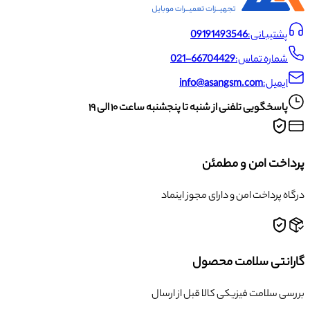
پشتیبانی:
09191493546
شماره تماس:
021-66704429
ایمیل:
info@asangsm.com
پاسخگویی تلفنی از شنبه تا پنجشنبه ساعت ۱۰ الی ۱۹
پرداخت امن و مطمئن
درگاه پرداخت امن و دارای مجوز اینماد
گارانتی سلامت محصول
بررسی سلامت فیزیکی کالا قبل از ارسال