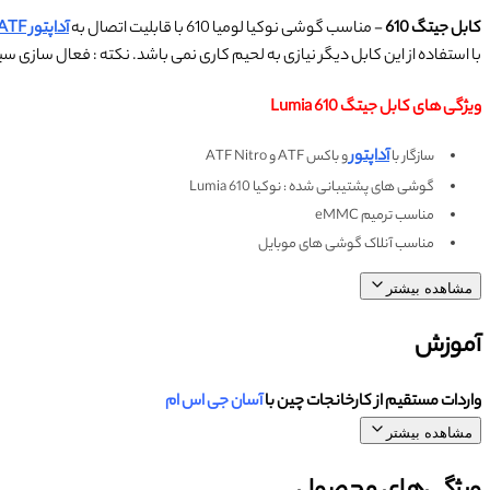
کابل جیتگ 610
- مناسب گوشی نوکیا لومیا 610 با قابلیت اتصال به
آداپتور ATF
با استفاده از این کابل دیگر نیازی به لحیم کاری نمی باشد. نکته : فعال سازی سبکه ATF ضروری 
ویژگی های کابل جیتگ Lumia 610
آداپتور
سازگار با
و باکس ATF و ATF Nitro
گوشی های پشتیبانی شده : نوکیا Lumia 610
مناسب ترمیم eMMC
مناسب آنلاک گوشی های موبایل
مشاهده بیشتر
آموزش
واردات مستقیم از کارخانجات چین با
آسان جی اس ام
مشاهده بیشتر