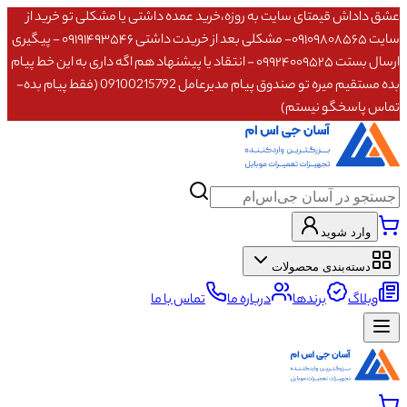
عشق داداش قیمتای سایت به روزه،خرید عمده داشتی یا مشکلی تو خرید از
سایت ۰۹۱۰۹۸۰۸۵۶۵- مشکلی بعد از خریدت داشتی ۰۹۱۹۱۴۹۳۵۴۶ - پیگیری
ارسال بستت ۰۹۹۲۴۰۰۹۵۲۵ - انتقاد یا پیشنهاد هم اگه داری به این خط پیام
بده مستقیم میره تو صندوق پیام مدیرعامل 09100215792 (فقط پیام بده-
تماس پاسخگو نیستم)
وارد شوید
دسته‌بندی محصولات
وبلاگ
برندها
درباره ما
تماس با ما