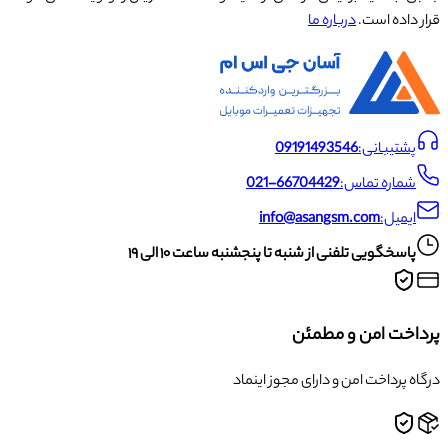
قرار داده است.
درباره ما
پشتیبانی:
09191493546
شماره تماس:
021-66704429
ایمیل:
info@asangsm.com
پاسخگویی تلفنی از شنبه تا پنجشنبه ساعت ۱۰ الی ۱۹
پرداخت امن و مطمئن
درگاه پرداخت امن و دارای مجوز اینماد