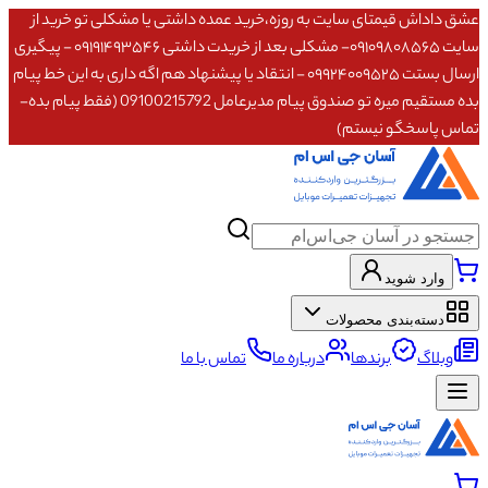
عشق داداش قیمتای سایت به روزه،خرید عمده داشتی یا مشکلی تو خرید از
سایت ۰۹۱۰۹۸۰۸۵۶۵- مشکلی بعد از خریدت داشتی ۰۹۱۹۱۴۹۳۵۴۶ - پیگیری
ارسال بستت ۰۹۹۲۴۰۰۹۵۲۵ - انتقاد یا پیشنهاد هم اگه داری به این خط پیام
بده مستقیم میره تو صندوق پیام مدیرعامل 09100215792 (فقط پیام بده-
تماس پاسخگو نیستم)
وارد شوید
دسته‌بندی محصولات
وبلاگ
برندها
درباره ما
تماس با ما