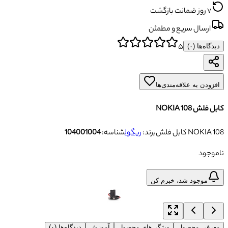
۷ روز ضمانت بازگشت
ارسال سریع و مطمئن
۵
دیدگاه‌ها (
۰
)
افزودن به علاقه‌مندی‌ها
کابل فلش NOKIA 108
کابل فلش NOKIA 108
برند:
ریگول
شناسه:
104001004
ناموجود
موجود شد، خبرم کن
معرفی محصول
ویژگی‌های محصول
آموزش
دیدگاه‌ها (۰)