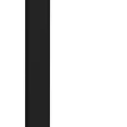
آموزش
واردات مستقیم از کارخانجات چین با
آسان جی اس ام
مشاهده بیشتر
ویژگی‌های محصول
نظرها
دیدگاه کاربران درباره این محصول
بخش دیدگاه‌ها
تجربه خریدت رو بگو 💬
نظر شما می‌تونه به بقیه کمک کنه انتخاب مطمئن‌تری داشته باشن.
تو شروع کن!