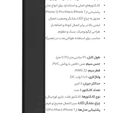
کانکتورهای اصلی و استاندارد برای انواع مدل آیفون.
پشتیبانی از iPhone 7 تا iPhone 12 Pro Max.
مجهز به چراغ LED نشانگر وضعیت اتصال.
ایمنی بالا در برابر اتصال کوتاه و اضافه بار.
طراحی ارگونومیک، سبک و مقاوم.
مناسب برای استفاده طولانی‌مدت در تعمیرگاه.
مشخصات فنی کابل منبع تغذیه آیفون MEGA-IDEA IP 7/12PM
طول کابل:
95 سانتی‌متر (0.95 متر).
جنس سیم:
مس خالص با روکش PVC.
قطر سیم:
22 AWG.
ولتاژ کاری:
0 تا 5 ولت DC.
حداکثر جریان:
3 آمپر.
تعداد کانکتور:
8 عدد.
نوع کانکتورها:
کانکتور فلت، باتری اورجینال و شارژ.
چراغ نشانگر LED:
سبز (اتصال صحیح) و قرمز (خطا).
پشتیبانی مدل‌ها:
از iPhone 7 تا iPhone 12Pro Max.