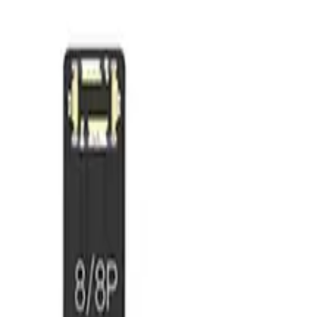
پرداخت امن و مطمئن
پشتیبانی آنلاین و تلفنی
۷ روز ضمانت بازگشت
ارسال سریع و مطمئن
۵
دیدگاه‌ها (
۰
)
افزودن به علاقه‌مندی‌ها
کابل منبع تغذیه آیفون MEGA-IDEA IP 7/12PM
کابل منبع تغذیه آیفون MEGA-IDEA IP 7/12PM
برند:
مگا آیدیا
شناسه:
9015
۲۷۰٬۰۰۰
تومان