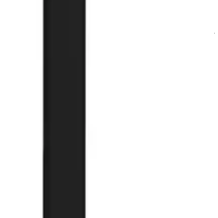
ارسال دیدگاه
آسان جی‌اس‌ام با نزدیک به ۲۰ سال تجربه در تأمین تجهیزات تعمیرات الکترونیک، آموزش تخصصی موبایل و ارائه خدمات تعمیر تلفن همراه و لوازم جانبی، با تکیه بر تیمی حرفه‌ای، رضایت و اعتماد مشتریان را اولویت اصلی خود قرار داده است.
درباره ما
پشتیبانی:
09191493546
شماره تماس:
021-66704429
ایمیل:
info@asangsm.com
پاسخگویی تلفنی از شنبه تا پنجشنبه ساعت ۱۰ الی ۱۹
پرداخت امن و مطمئن