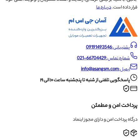
قرار داده است.
درباره ما
پشتیبانی:
09191493546
شماره تماس:
021-66704429
ایمیل:
info@asangsm.com
پاسخگویی تلفنی از شنبه تا پنجشنبه ساعت ۱۰ الی ۱۹
پرداخت امن و مطمئن
درگاه پرداخت امن و دارای مجوز اینماد