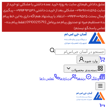
عشق داداش قیمتای سایت به روزه،خرید عمده داشتی یا مشکلی تو خرید از
سایت ۰۹۱۰۹۸۰۸۵۶۵- مشکلی بعد از خریدت داشتی ۰۹۱۹۱۴۹۳۵۴۶ - پیگیری
ارسال بستت ۰۹۹۲۴۰۰۹۵۲۵ - انتقاد یا پیشنهاد هم اگه داری به این خط پیام
بده مستقیم میره تو صندوق پیام مدیرعامل 09100215792 (فقط پیام بده-
تماس پاسخگو نیستم)
وارد شوید
دسته‌بندی محصولات
وبلاگ
برندها
درباره ما
تماس با ما