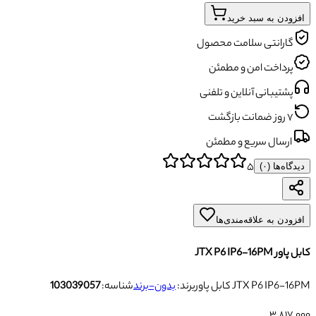
افزودن به سبد خرید
گارانتی سلامت محصول
پرداخت امن و مطمئن
پشتیبانی آنلاین و تلفنی
۷ روز ضمانت بازگشت
ارسال سریع و مطمئن
۵
دیدگاه‌ها (
۰
)
افزودن به علاقه‌مندی‌ها
کابل پاور JTX P6 IP6-16PM
کابل پاور JTX P6 IP6-16PM
برند:
بدون-برند
شناسه:
103039057
۳٬۸۱۷٬۰۰۰