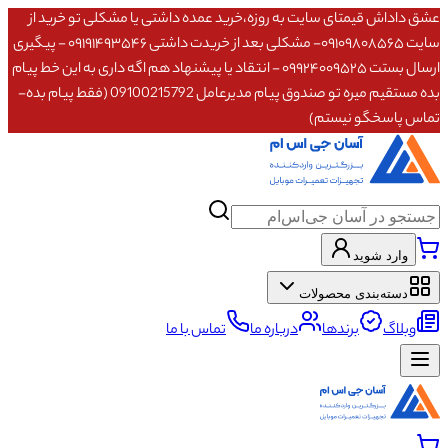
عشق داداش قیمتای سایت به روزه،خرید عمده داشتی یا مشکلی تو خرید از
سایت ۰۹۱۰۹۸۰۸۵۶۵- مشکلی بعد از خریدت داشتی ۰۹۱۹۱۴۹۳۵۴۶ - پیگیری
ارسال بستت ۰۹۹۲۴۰۰۹۵۲۵ - انتقاد یا پیشنهاد هم اگه داری به این خط پیام
بده مستقیم میره تو صندوق پیام مدیرعامل 09100215792 (فقط پیام بده-
تماس پاسخگو نیستم)
وارد شوید
دسته‌بندی محصولات
وبلاگ
برندها
درباره ما
تماس با ما