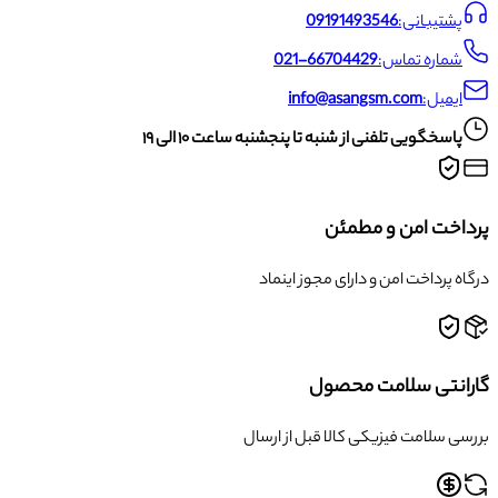
پشتیبانی:
09191493546
شماره تماس:
021-66704429
ایمیل:
info@asangsm.com
پاسخگویی تلفنی از شنبه تا پنجشنبه ساعت ۱۰ الی ۱۹
پرداخت امن و مطمئن
درگاه پرداخت امن و دارای مجوز اینماد
گارانتی سلامت محصول
بررسی سلامت فیزیکی کالا قبل از ارسال