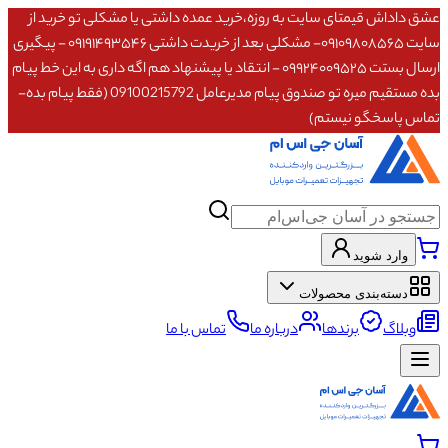
عشق داداش قیمتای سایت به روزه،خرید عمده داشتی یا مشکلی تو خرید از
سایت ۰۹۱۰۹۸۰۸۵۶۵- مشکلی بعد از خریدت داشتی ۰۹۱۹۱۴۹۳۵۴۶ - پیگیری
ارسال بستت ۰۹۹۲۴۰۰۹۵۲۵ - انتقاد یا پیشنهاد هم اگه داری به این خط پیام
بده مستقیم میره تو صندوق پیام مدیرعامل 09100215792 (فقط پیام بده-
تماس پاسخگو نیستم)
وارد شوید
دسته‌بندی محصولات
وبلاگ
برندها
درباره ما
تماس با ما