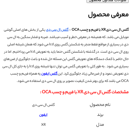
معرفی محصول
گلس ال سی دی XR با فریم و چسب OCA
-
گلس ال سی دی
یکی از بخش های اصلی گوشی
موبایل می باشد. که همیشه در معرض خطر و آسیب میباشد.
ضربه و فشار سنگین به ال سی
دی در بسیاری از مواقع فقط منجر به شکستن گلس روی lcd می شود که همان شیشه اصلی
روی ال سی دی است. در گذشته با شکستن گلس حتما باید به تعویض lcd می پرداختیم. اما در
حال حاضر با کمک دستگاه های تعویض گلس این مسئله حل شده و باعث جلوگیری از ضرر های
بسیاری می شود . به طور کلی با تعویض گلس می توان تنها شیشه روی lcd را به جای کل ال سی
دی تعویض نمود و از ضرر مالی زیاد جلوگیری کرد.
این
گلس ایفون
یه همراه فریم و چسب
OCA می باشد که برای بهتر شدن کیفیت نصویر بر روی ال سی دی استفاده می شود.
مشخصات
گلس ال سی دی XR با فریم و چسب OCA :
نام محصول
گلس ال سی دی
برند
ایفون
مدل
XR