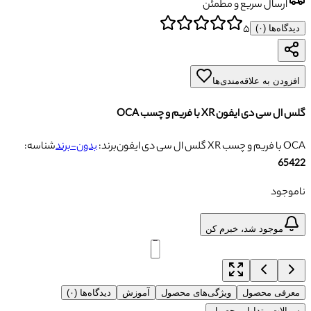
ارسال سریع و مطمئن
۵
دیدگاه‌ها (
۰
)
افزودن به علاقه‌مندی‌ها
گلس ال سی دی ایفون XR با فریم و چسب OCA
گلس ال سی دی ایفون XR با فریم و چسب OCA
برند:
بدون-برند
شناسه:
65422
ناموجود
موجود شد، خبرم کن
معرفی محصول
ویژگی‌های محصول
آموزش
دیدگاه‌ها (۰)
سوالات متداول محصول