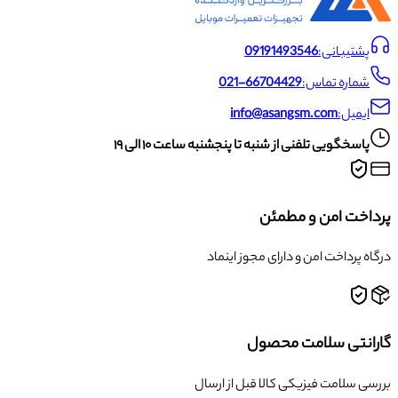
پشتیبانی:
09191493546
شماره تماس:
021-66704429
ایمیل:
info@asangsm.com
پاسخگویی تلفنی از شنبه تا پنجشنبه ساعت ۱۰ الی ۱۹
پرداخت امن و مطمئن
درگاه پرداخت امن و دارای مجوز اینماد
گارانتی سلامت محصول
بررسی سلامت فیزیکی کالا قبل از ارسال