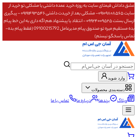
عشق داداش قیمتای سایت به روزه،خرید عمده داشتی یا مشکلی تو خرید از
سایت ۰۹۱۰۹۸۰۸۵۶۵- مشکلی بعد از خریدت داشتی ۰۹۱۹۱۴۹۳۵۴۶ - پیگیری
ارسال بستت ۰۹۹۲۴۰۰۹۵۲۵ - انتقاد یا پیشنهاد هم اگه داری به این خط پیام
بده مستقیم میره تو صندوق پیام مدیرعامل 09100215792 (فقط پیام بده-
تماس پاسخگو نیستم)
وارد شوید
دسته‌بندی محصولات
وبلاگ
برندها
درباره ما
تماس با ما