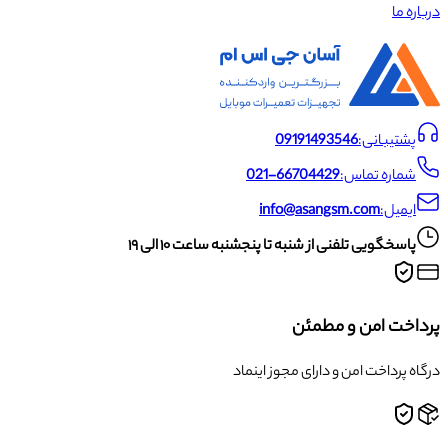
درباره ما
پشتیبانی:
09191493546
شماره تماس:
021-66704429
ایمیل:
info@asangsm.com
پاسخگویی تلفنی از شنبه تا پنجشنبه ساعت ۱۰ الی ۱۹
پرداخت امن و مطمئن
درگاه پرداخت امن و دارای مجوز اینماد