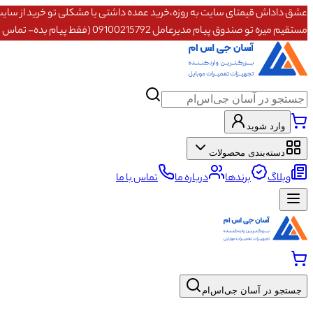
مستقیم میره تو صندوق پیام مدیرعامل 09100215792 (فقط پیام بده- تماس پاسخگو نیستم)
وارد شوید
دسته‌بندی محصولات
وبلاگ
برندها
درباره ما
تماس با ما
جستجو در آسان جی‌اس‌ام