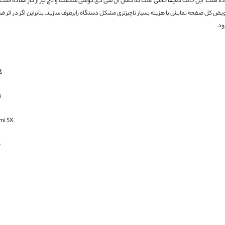
ده است.
این حالت دقیقا حالتی است که گلس ال سی دی گوشی شکسته و تاچ نیز از کار افتاده است.
ض کل صفحه نمایش با هزینه بسیار ناچیزتری مشکل دستگاه رابرطرف سازید.
بنابراین اگر در اث
ود.
گ
i
mi 5X
5