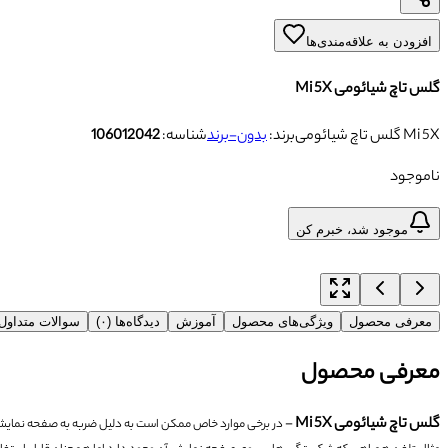
افزودن به علاقه‌مندی‌ها
گلس تاچ شیائومی Mi 5X
گلس تاچ شیائومی Mi 5X
برند:
بدون-برند
شناسه:
106012042
ناموجود
موجود شد، خبرم کن
معرفی محصول
ویژگی‌های محصول
آموزش
دیدگاه‌ها (۰)
سوالات متداو
معرفی محصول
گلس تاچ شیائومی Mi 5X
-
در برخی موارد خاص ممکن است به دلیل ضربه به صفحه نمای