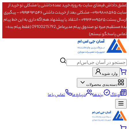
عشق داداش قیمتای سایت به روزه،خرید عمده داشتی یا مشکلی تو خرید از
سایت ۰۹۱۰۹۸۰۸۵۶۵- مشکلی بعد از خریدت داشتی ۰۹۱۹۱۴۹۳۵۴۶ - پیگیری
ارسال بستت ۰۹۹۲۴۰۰۹۵۲۵ - انتقاد یا پیشنهاد هم اگه داری به این خط پیام
بده مستقیم میره تو صندوق پیام مدیرعامل 09100215792 (فقط پیام بده-
تماس پاسخگو نیستم)
وارد شوید
دسته‌بندی محصولات
وبلاگ
برندها
درباره ما
تماس با ما