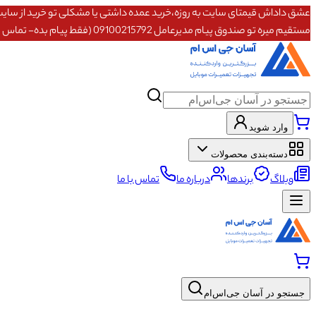
مستقیم میره تو صندوق پیام مدیرعامل 09100215792 (فقط پیام بده- تماس پاسخگو نیستم)
وارد شوید
دسته‌بندی محصولات
وبلاگ
برندها
درباره ما
تماس با ما
جستجو در آسان جی‌اس‌ام