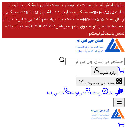
عشق داداش قیمتای سایت به روزه،خرید عمده داشتی یا مشکلی تو خرید از
سایت ۰۹۱۰۹۸۰۸۵۶۵- مشکلی بعد از خریدت داشتی ۰۹۱۹۱۴۹۳۵۴۶ - پیگیری
ارسال بستت ۰۹۹۲۴۰۰۹۵۲۵ - انتقاد یا پیشنهاد هم اگه داری به این خط پیام
بده مستقیم میره تو صندوق پیام مدیرعامل 09100215792 (فقط پیام بده-
تماس پاسخگو نیستم)
وارد شوید
دسته‌بندی محصولات
وبلاگ
برندها
درباره ما
تماس با ما