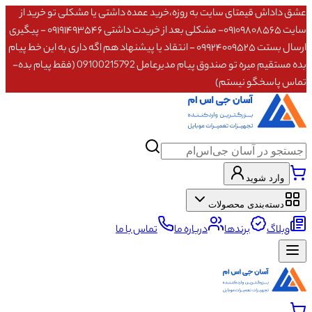
عشق داداش قیمتای سایت به روزه،خرید عمده داشتی یا مشکلی تو خرید از
سایت ۰۹۱۰۹۸۰۸۵۶۵- مشکلی بعد از خریدت داشتی ۰۹۱۹۱۴۹۳۵۴۶ - پیگیری
ارسال بستت ۰۹۹۲۴۰۰۹۵۲۵ - انتقاد یا پیشنهاد هم اگه داری به این خط پیام
بده مستقیم میره تو صندوق پیام مدیرعامل 09100215792 (فقط پیام بده-
تماس پاسخگو نیستم)
وارد شوید
دسته‌بندی محصولات
وبلاگ
برندها
درباره ما
تماس با ما