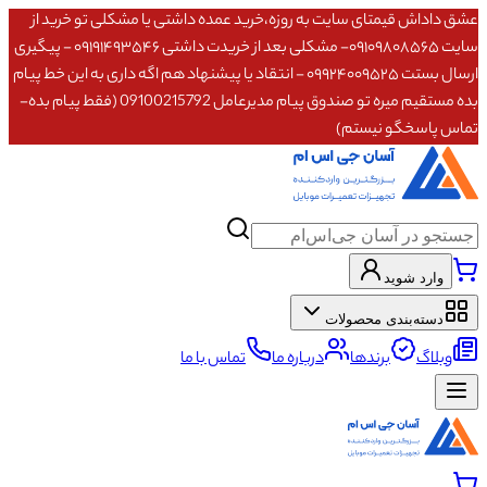
عشق داداش قیمتای سایت به روزه،خرید عمده داشتی یا مشکلی تو خرید از
سایت ۰۹۱۰۹۸۰۸۵۶۵- مشکلی بعد از خریدت داشتی ۰۹۱۹۱۴۹۳۵۴۶ - پیگیری
ارسال بستت ۰۹۹۲۴۰۰۹۵۲۵ - انتقاد یا پیشنهاد هم اگه داری به این خط پیام
بده مستقیم میره تو صندوق پیام مدیرعامل 09100215792 (فقط پیام بده-
تماس پاسخگو نیستم)
وارد شوید
دسته‌بندی محصولات
وبلاگ
برندها
درباره ما
تماس با ما