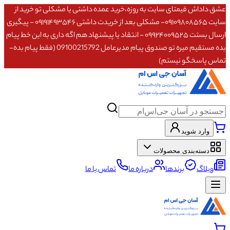
عشق داداش قیمتای سایت به روزه،خرید عمده داشتی یا مشکلی تو خرید از
سایت ۰۹۱۰۹۸۰۸۵۶۵- مشکلی بعد از خریدت داشتی ۰۹۱۹۱۴۹۳۵۴۶ - پیگیری
ارسال بستت ۰۹۹۲۴۰۰۹۵۲۵ - انتقاد یا پیشنهاد هم اگه داری به این خط پیام
بده مستقیم میره تو صندوق پیام مدیرعامل 09100215792 (فقط پیام بده-
تماس پاسخگو نیستم)
وارد شوید
دسته‌بندی محصولات
وبلاگ
برندها
درباره ما
تماس با ما