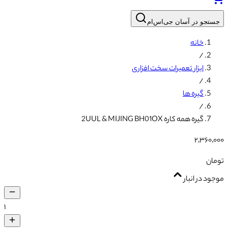
جو در آسان جی‌اس‌ام
خانه
/
ابزار تعمیرات سخت افزاری
/
گیره ها
/
گیره همه کاره 2UUL & MIJING BH01OX
۲٬۳۶۰
ن
 در انبار
۱