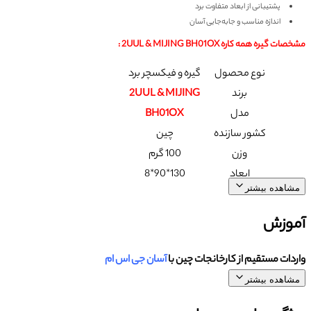
پشتیبانی از ابعاد متفاوت برد
اندازه مناسب و جابه‌جایی آسان
صات
گیره همه کاره 2UUL & MIJING BH01OX :
نوع محصول
گیره و فیکسچر برد
برند
2UUL & MIJING
مدل
BH01OX
کشور سازنده
چین
وزن
100 گرم
ابعاد
130*90*8
هده بیشتر
وزش
ات مستقیم از کارخانجات چین با
آسان جی اس ام
هده بیشتر