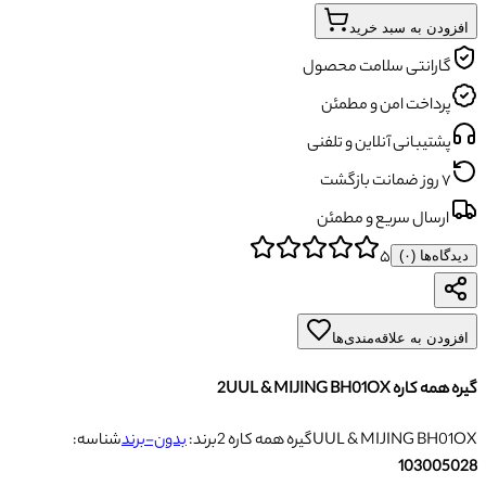
ودن به سبد خرید
گارانتی سلامت محصول
پرداخت امن و مطمئن
پشتیبانی آنلاین و تلفنی
۷ روز ضمانت بازگشت
ارسال سریع و مطمئن
۵
اه‌ها (
۰
)
ودن به علاقه‌مندی‌ها
ره 2UUL & MIJING BH01OX
مه کاره 2UUL & MIJING BH01OX
برند:
بدون-برند
شناسه:
103005