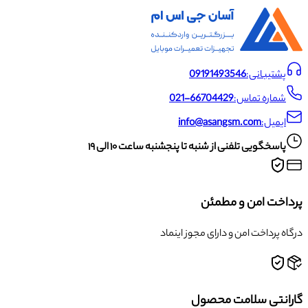
پشتیبانی:
09191493546
شماره تماس:
021-66704429
ایمیل:
info@asangsm.com
پاسخگویی تلفنی از شنبه تا پنجشنبه ساعت ۱۰ الی ۱۹
اخت امن و مطمئن
 پرداخت امن و دارای مجوز اینماد
انتی سلامت محصول