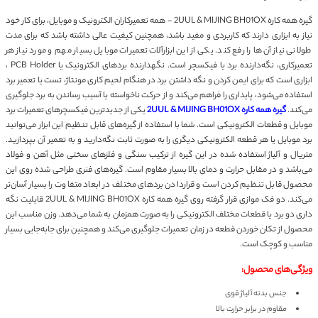
گیره همه کاره 2UUL & MIJING BH01OX - همه تعمیرکاران الکترونیک و موبایل، برای کار خود
به ابزاری دارند که کاربردی و مفید باشد، همچنین کیفیت عالی داشته باشد که برای مدت
ی نیاز آن‌ها را رفع کند. یکی از این ابزارآلات تعمیرات موبایل بسیار مهم و مورد نیاز هر
تعمیرکاری، نگه‌دارنده برد یا فیکسچر است. نگهدارنده برد‌های الکترونیک یا PCB Holder ،
ی است که برای ایمن کردن و نگه داشتن برد در هنگام لحیم کاری‌ مونتاژ، تست یا تعمیر برد
ده می‌شود، پایداری را فراهم می‌کند و از حرکت ناخواسته یا آسیب رساندن به برد جلوگیری
د.
گیره همه کاره 2UUL & MIJING BH01OX
یکی از جدیدترین فیکسچرهای تعمیرات برد
ل و قطعات الکترونیکی است. شما با استفاده از گیره‌های قابل تنظیم این ابزار می‌توانید
وبایل یا هر قطعه الکترونیکی دیگری را به صورت ثابت نگه‌دارید و به تعمیر آن بپردازید.
ل و آلیاژ استفاده شده در این گیره از ترکیب سنگی و فلزهای سختی مثل آهن و فولاد
شد و در مقابل حرارت و دمای بالا بسیار مقاوم است. گیره‌های فنری طراحی شده روی این
 قابل تنظیم کردن است و قراردادن برد‌های مختلف در ابعاد متفاوت را بسیار آسان‌تر
می‌کند. دو فک موازی قرار گرفته روی گیره همه کاره 2UUL & MIJING BH01OX قابلیت نگه‌
دو برد یا قطعات مختلف الکترونیکی را به صورت همزمان به شما می‌دهد. وزن مناسب این
 از تکان خوردن قطعه در زمان تعمیرات جلوگیری می‌کند و همچنین برای جابه‌جایی بسیار
ب و کوچک است.
ی‌های محصول:
جنس بدنه آلیاژ قوی
مقاوم در برابر حرارت بالا