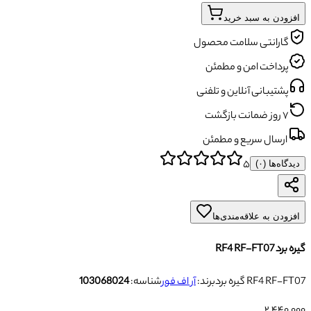
افزودن به سبد خرید
گارانتی سلامت محصول
پرداخت امن و مطمئن
پشتیبانی آنلاین و تلفنی
۷ روز ضمانت بازگشت
ارسال سریع و مطمئن
۵
دیدگاه‌ها (
۰
)
افزودن به علاقه‌مندی‌ها
گیره برد RF4 RF-FT07
گیره برد RF4 RF-FT07
برند:
آر اف فور
شناسه:
103068024
۲٬۴۴۰٬۰۰۰