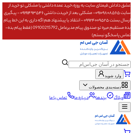
عشق داداش قیمتای سایت به روزه،خرید عمده داشتی یا مشکلی تو خرید از
سایت ۰۹۱۰۹۸۰۸۵۶۵- مشکلی بعد از خریدت داشتی ۰۹۱۹۱۴۹۳۵۴۶ - پیگیری
ارسال بستت ۰۹۹۲۴۰۰۹۵۲۵ - انتقاد یا پیشنهاد هم اگه داری به این خط پیام
بده مستقیم میره تو صندوق پیام مدیرعامل 09100215792 (فقط پیام بده-
تماس پاسخگو نیستم)
وارد شوید
دسته‌بندی محصولات
وبلاگ
برندها
درباره ما
تماس با ما