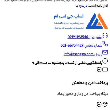
قرار داده است.
درباره ما
پشتیبانی:
09191493546
شماره تماس:
021-66704429
ایمیل:
info@asangsm.com
پاسخگویی تلفنی از شنبه تا پنجشنبه ساعت ۱۰ الی ۱۹
پرداخت امن و مطمئن
درگاه پرداخت امن و دارای مجوز اینماد