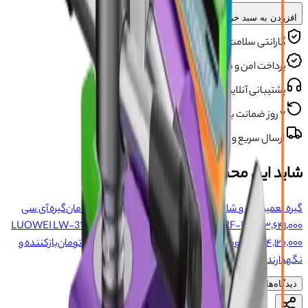
افزودن به سبد خرید
گارانتی سلامت محصول
پرداخت امن و مطمئن
پشتیبانی آنلاین و تلفنی
۷ روز ضمانت بازگشت
ارسال سریع و مطمئن
شاید این محصولات را بپسندید
گیره تعمیر قاب و شاسی موبایل TBK-215A
۲۱٬۰۶۵٬۰۰۰ تومان
گیره آی سی
۳٬۶۴۱٬۰۰۰ تومان
RF4 RF-FT06
گیره و فیکسچر چرخشیLUOWEI LW-319
۴٬۱۲۰٬۰۰۰ تومان
360°
جدا کننده HERO LCD
۱۲٬۳۵۳٬۰۰۰ تومان
بازکننده و
نگهدارنده MAANT MAX LCD
۷٬۸۵۴٬۰۰۰ تومان
۵
دیدگاه‌ها (
۰
)