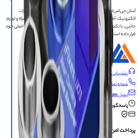
آسان جی‌اس‌ام با نزدیک به ۲۰ سال تجربه در تأمین تجهیزات تعمیرات
الکترونیک، آموزش تخصصی موبایل و ارائه خدمات تعمیر تلفن همراه و لوازم
جانبی، با تکیه بر تیمی حرفه‌ای، رضایت و اعتماد مشتریان را اولویت اصلی خود
قرار داده است.
درباره ما
پشتیبانی:
09191493546
شماره تماس:
021-66704429
ایمیل:
info@asangsm.com
پاسخگویی تلفنی از شنبه تا پنجشنبه ساعت ۱۰ الی ۱۹
پرداخت امن و مطمئن