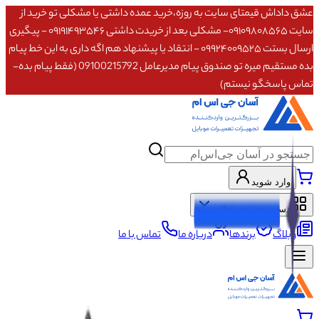
عشق داداش قیمتای سایت به روزه،خرید عمده داشتی یا مشکلی تو خرید از
سایت ۰۹۱۰۹۸۰۸۵۶۵- مشکلی بعد از خریدت داشتی ۰۹۱۹۱۴۹۳۵۴۶ - پیگیری
ارسال بستت ۰۹۹۲۴۰۰۹۵۲۵ - انتقاد یا پیشنهاد هم اگه داری به این خط پیام
بده مستقیم میره تو صندوق پیام مدیرعامل 09100215792 (فقط پیام بده-
تماس پاسخگو نیستم)
وارد شوید
دسته‌بندی محصولات
وبلاگ
برندها
درباره ما
تماس با ما