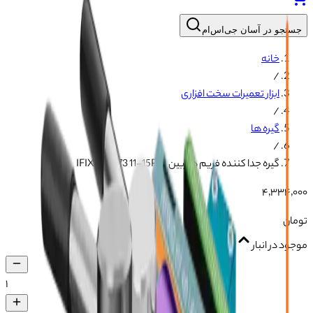
جستجو در آسان جی‌اس‌ام
خانه
/
ابزار تعمیرات سخت افزاری
/
گیره ها
/
گیره جدا کننده فریم دوربین IFIXES IX73 11-15PM
۴٬۳۳۴٬۰۰۰
تومان
موجود در انبار
۱