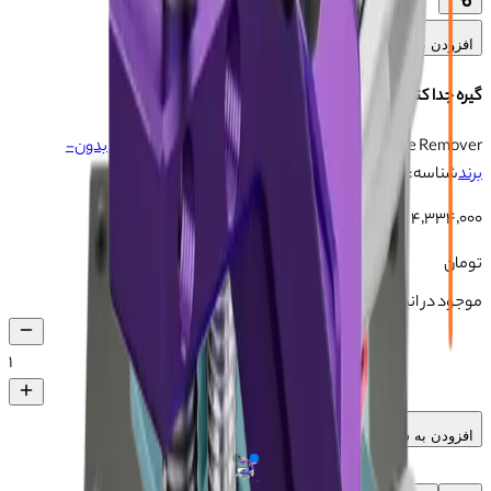
افزودن به علاقه‌مندی‌ها
گیره جدا کننده فریم دوربین IFIXES IX73 11-15PM
IFIXES IX73 11-15PM Rear Camera Frame Remover
برند:
بدون-
برند
شناسه:
103014031
۴٬۳۳۴٬۰۰۰
تومان
موجود در انبار
۱
افزودن به سبد خرید