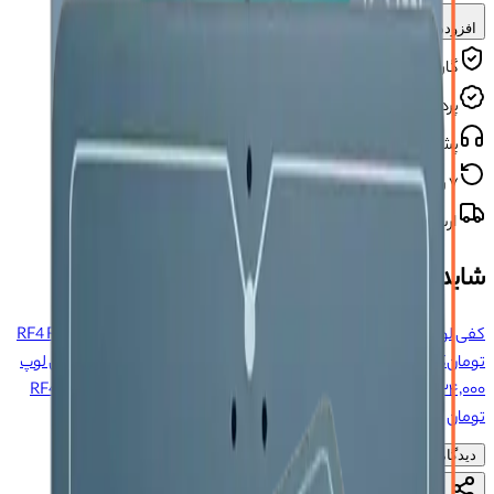
افزودن به سبد خرید
گارانتی سلامت محصول
پرداخت امن و مطمئن
پشتیبانی آنلاین و تلفنی
۷ روز ضمانت بازگشت
ارسال سریع و مطمئن
شاید این محصولات را بپسندید
کفی لوپ KAISI PLUS
۹٬۲۰۰٬۰۰۰ تومان
کفی لوپ RF4 RF-PO88
۱۴٬۹۰۰٬۰۰۰
تومان
کفی لوپ EASYFIX DIAMOND DA-51
۷٬۷۵۵٬۰۰۰ تومان
کفی لوپ
۸٬۷۳۴٬۰۰۰ تومان
RF4 RF-6565R
کفی لوپ RF4 RF-7050TV
۵٬۶۹۸٬۰۰۰
تومان
۵
دیدگاه‌ها (
۰
)