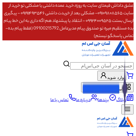
عشق داداش قیمتای سایت به روزه،خرید عمده داشتی یا مشکلی تو خرید از
سایت ۰۹۱۰۹۸۰۸۵۶۵- مشکلی بعد از خریدت داشتی ۰۹۱۹۱۴۹۳۵۴۶ - پیگیری
ارسال بستت ۰۹۹۲۴۰۰۹۵۲۵ - انتقاد یا پیشنهاد هم اگه داری به این خط پیام
بده مستقیم میره تو صندوق پیام مدیرعامل 09100215792 (فقط پیام بده-
تماس پاسخگو نیستم)
وارد شوید
دسته‌بندی محصولات
وبلاگ
برندها
درباره ما
تماس با ما