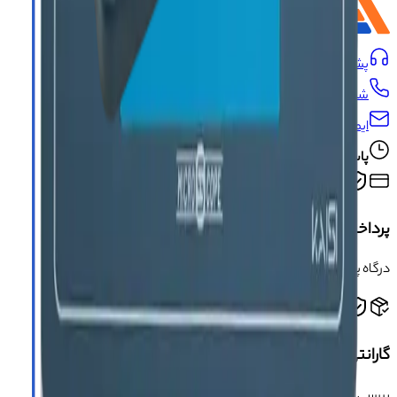
پشتیبانی:
09191493546
شماره تماس:
021-66704429
ایمیل:
info@asangsm.com
پاسخگویی تلفنی از شنبه تا پنجشنبه ساعت ۱۰ الی ۱۹
پرداخت امن و مطمئن
درگاه پرداخت امن و دارای مجوز اینماد
گارانتی سلامت محصول
بررسی سلامت فیزیکی کالا قبل از ارسال