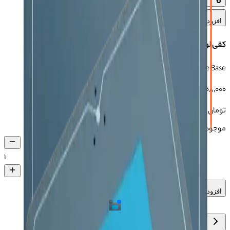
افزودن به علاقه‌مندی‌ها
کفی لوپ KAISI
KAISI Microscope Base
برند:
کایسی
شناسه:
103024197
۵٬۸۰۸٬۰۰۰
تومان
موجود در انبار
۱
افزودن به سبد خرید