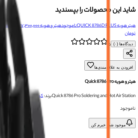
شاید این محصولات را بپسندید
هیتر هویه QUICK 8786D PLUS
ناموجود
هیتر و هویه Quick 8686 Pro
۳۷٬۳۰۰٬۰۰۰ تومان
تومان
۵
دیدگاه‌ها (
۰
)
افزودن به علاقه‌مندی‌ها
هیتر و هویه Quick 8786 Pro
Quick 8786 Pro Soldering and Hot Air Station
برند:
کوئیک
شناسه:
03032103
ناموجود
موجود شد، خبرم کن