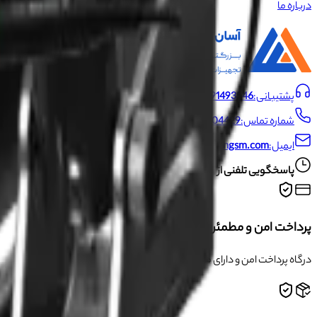
درباره ما
پشتیبانی:
09191493546
شماره تماس:
021-66704429
ایمیل:
info@asangsm.com
پاسخگویی تلفنی از شنبه تا پنجشنبه ساعت ۱۰ الی ۱۹
پرداخت امن و مطمئن
درگاه پرداخت امن و دارای مجوز اینماد