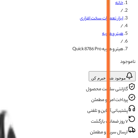
خانه
/
ابزار تعمیرات سخت افزاری
/
هیتر و هویه
/
هیتر و هویه Quick 8786 Pro
ناموجود
موجود شد، خبرم کن
گارانتی سلامت محصول
پرداخت امن و مطمئن
پشتیبانی آنلاین و تلفنی
۷ روز ضمانت بازگشت
ارسال سریع و مطمئن