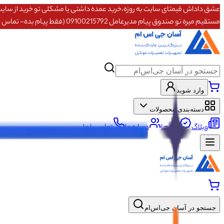
مستقیم میره تو صندوق پیام مدیرعامل 09100215792 (فقط پیام بده- تماس پاسخگو نیستم)
وارد شوید
دسته‌بندی محصولات
وبلاگ
برندها
درباره ما
تماس با ما
جستجو در آسان جی‌اس‌ام