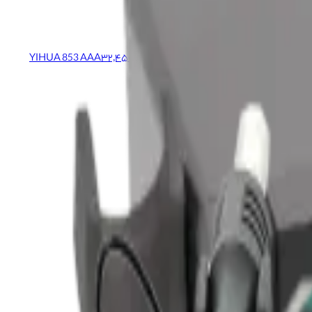
هیتر هویه سپراتور YIHUA 853 AAA
۳۲٬۴۵۰٬۰۰۰