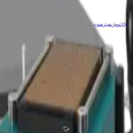
هیتر هویه QUICK 8686D PLUS
ناموجود
هیتر و هویه AIXUN HT316
۱۱۱٬۰۳۴٬۰۰۰ تومان
1