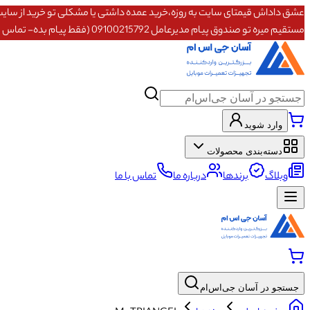
مستقیم میره تو صندوق پیام مدیرعامل 09100215792 (فقط پیام بده- تماس پاسخگو نیستم)
وارد شوید
دسته‌بندی محصولات
وبلاگ
برندها
درباره ما
تماس با ما
جستجو در آسان جی‌اس‌ام