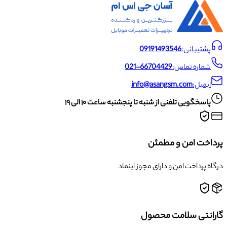
پشتیبانی:
09191493546
شماره تماس:
021-66704429
ایمیل:
info@asangsm.com
پاسخگویی تلفنی از شنبه تا پنجشنبه ساعت ۱۰ الی ۱۹
پرداخت امن و مطمئن
درگاه پرداخت امن و دارای مجوز اینماد
گارانتی سلامت محصول