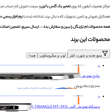
مراکز تعمیرات آیفون که روی
تعمیر بک گلس با لیزر
و سرعت تحویل کار حساب میک
همکاران فروش و تامین تجهیزات که دنبال برند شناخته شده با
نرم افزار رسمی
هس
همه محصولات ام تراینگل را ببین و سفارش بده
—
ارسال سریع، تضمین اصالت 
محصولات این برند
منبع تغذیه و شورت کیلر
لوپ و میکروسکوپ
همه
۱
+
پکیج تعویض گلس M-TRIANGLE MT-M13
۱۹۰٬۷۵۱٬۰۰۰
تومان
+
دستگاه تعویض گلس M-TRIANGLE MT-M13