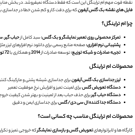
نقطه قوت مهم ام تراینگل این است که فقط دستگاه نمیفروشد. در بخش منابع رسمی 
فایل های نقشه بک گلس آیفون
که برای دقت کار و کم شدن خطا در جداسازی 
چرا ام تراینگل؟
تمرکز محصولی روی تعمیر نمایشگر و بک گلس:
سبد کامل از
حباب گیر
،
سپ
پشتیبانی نرم افزاری:
صفحه منابع رسمی برای دانلود نرم افزارهای لیزر مث
تجربه صادرات و شبکه توزیع:
توسعه صادرات از
2014
و همکاری با
72 توزیع کننده
محصولات ام تراینگل
لیزر جداسازی بک گلس آیفون
برای جداسازی شیشه پشتی و مارکینگ کنت
دستگاه تعویض گلس
برای لمینت تمیز و افزایش نرخ موفقیت تعمیر
دستگاه حباب گیر
برای حذف حباب بعد از لمینیت و بهتر شدن کیفیت خرو
دستگاه جدا کننده ال سی دی/گلس
برای جداسازی ایمن و دقیق
محصولات ام تراینگل مناسب چه کسانی است؟
کارگاه ها و لابراتوارهای
تعویض گلس و بازسازی نمایشگر
که خروجی تمیز و تکرار