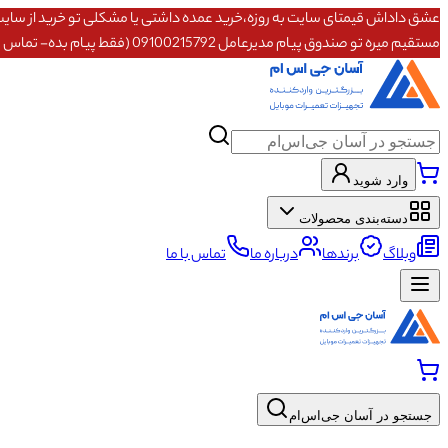
مستقیم میره تو صندوق پیام مدیرعامل 09100215792 (فقط پیام بده- تماس پاسخگو نیستم)
وارد شوید
دسته‌بندی محصولات
وبلاگ
برندها
درباره ما
تماس با ما
جستجو در آسان جی‌اس‌ام