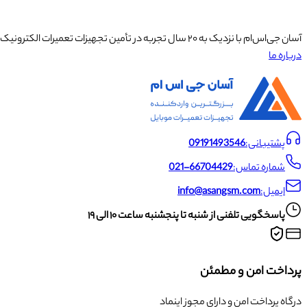
آسان جی‌اس‌ام با نزدیک به ۲۰ سال تجربه در تأمین تجهیزات تعمیرات الکترونیک، آموزش تخصصی موبایل و ارائه خدمات تعمیر تلفن همراه و لوازم جانبی، با تکیه بر تیمی حرفه‌ای، رضایت و اعتماد مشتریان را اولویت اصلی خود قرار داده است.
درباره ما
پشتیبانی:
09191493546
شماره تماس:
021-66704429
ایمیل:
info@asangsm.com
پاسخگویی تلفنی از شنبه تا پنجشنبه ساعت ۱۰ الی ۱۹
پرداخت امن و مطمئن
درگاه پرداخت امن و دارای مجوز اینماد