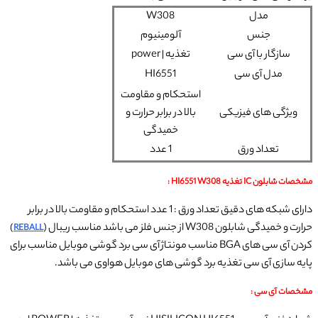
مدل
W308
جنس
آلومینیوم
سازگار با آی سی
تغذیه | power
مدل آی سی
HI6551
استحکام و مقاومت
ویژگی های فیزیکی
بالا در برابر حرارت و
خمیدگی
تعداد ورق
1 عدد
مشخصات شابلون IC تغذیه HI6551 W308 :
دارای شبکه های دقیق تعداد ورق : 1 عدد استحکام و مقاومت بالا در برابر
حرارت و خمیدگی شابلون W308 از جنس فلز می باشد مناسب ریبال (
)
REBALL
کردن آی سی های BGA مناسب مونتاژ آی سی برد گوشی موبایل مناسب برای
پایه سازی آی سی تغذیه برد گوشی های موبایل هواوی می باشد.
مشخصات آی سی :