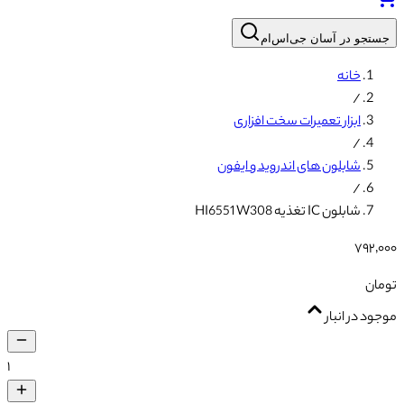
جستجو در آسان جی‌اس‌ام
خانه
/
ابزار تعمیرات سخت افزاری
/
شابلون های اندروید و ایفون
/
شابلون IC تغذیه HI6551 W308
۷۹۲٬۰۰۰
تومان
موجود در انبار
۱