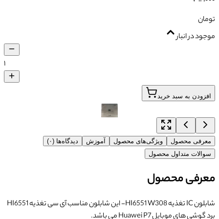
تومان
موجود در انبار
۱
افزودن به سبد خرید
معرفی محصول
ویژگی‌های محصول
آموزش
دیدگاه‌ها (۰)
سوالات متداول محصول
معرفی محصول
شابلون IC تغذیه HI6551 W308- این شابلون مناسب آی سی تغذیه HI6551
برد گوشی های موبایل Huawei P7 می باشد.