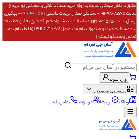
عشق داداش قیمتای سایت به روزه،خرید عمده داشتی یا مشکلی تو خرید از
سایت ۰۹۱۰۹۸۰۸۵۶۵- مشکلی بعد از خریدت داشتی ۰۹۱۹۱۴۹۳۵۴۶ - پیگیری
ارسال بستت ۰۹۹۲۴۰۰۹۵۲۵ - انتقاد یا پیشنهاد هم اگه داری به این خط پیام
بده مستقیم میره تو صندوق پیام مدیرعامل 09100215792 (فقط پیام بده-
تماس پاسخگو نیستم)
وارد شوید
دسته‌بندی محصولات
وبلاگ
برندها
درباره ما
تماس با ما