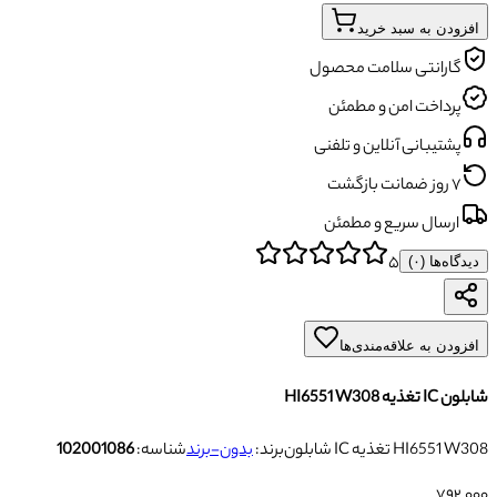
افزودن به سبد خرید
گارانتی سلامت محصول
پرداخت امن و مطمئن
پشتیبانی آنلاین و تلفنی
۷ روز ضمانت بازگشت
ارسال سریع و مطمئن
۵
دیدگاه‌ها (
۰
)
افزودن به علاقه‌مندی‌ها
شابلون IC تغذیه HI6551 W308
شابلون IC تغذیه HI6551 W308
برند:
بدون-برند
شناسه:
102001086
۷۹۲٬۰۰۰