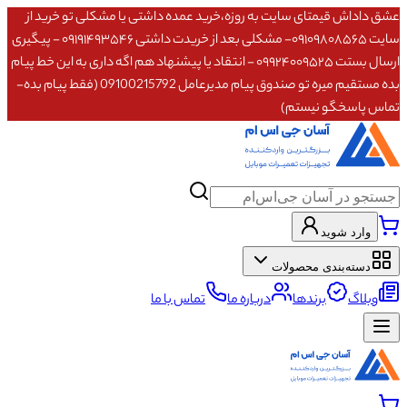
عشق داداش قیمتای سایت به روزه،خرید عمده داشتی یا مشکلی تو خرید از
سایت ۰۹۱۰۹۸۰۸۵۶۵- مشکلی بعد از خریدت داشتی ۰۹۱۹۱۴۹۳۵۴۶ - پیگیری
ارسال بستت ۰۹۹۲۴۰۰۹۵۲۵ - انتقاد یا پیشنهاد هم اگه داری به این خط پیام
بده مستقیم میره تو صندوق پیام مدیرعامل 09100215792 (فقط پیام بده-
تماس پاسخگو نیستم)
وارد شوید
دسته‌بندی محصولات
وبلاگ
برندها
درباره ما
تماس با ما