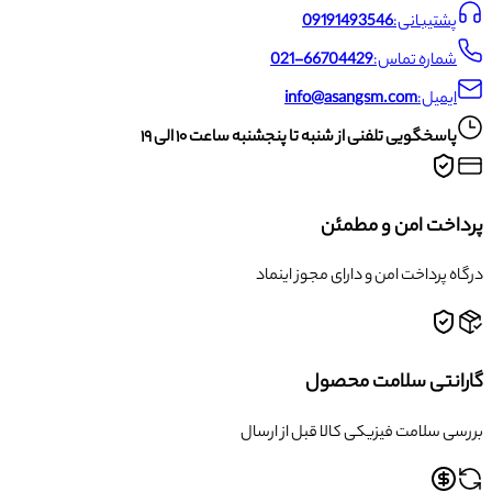
پشتیبانی:
09191493546
شماره تماس:
021-66704429
ایمیل:
info@asangsm.com
پاسخگویی تلفنی از شنبه تا پنجشنبه ساعت ۱۰ الی ۱۹
پرداخت امن و مطمئن
درگاه پرداخت امن و دارای مجوز اینماد
گارانتی سلامت محصول
بررسی سلامت فیزیکی کالا قبل از ارسال