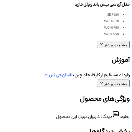
مدل آی سی بیس باند و وای فای:
SDR660
WCD9370
WCN3980
WCN3950
مشاهده بیشتر
آموزش
واردات مستقیم از کارخانجات چین با
آسان جی اس ام
مشاهده بیشتر
ویژگی‌های محصول
نظرها
دیدگاه کاربران درباره این محصول