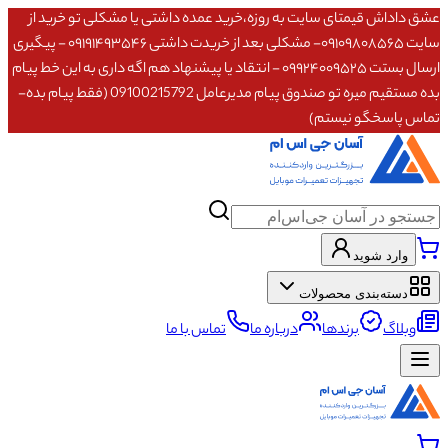
عشق داداش قیمتای سایت به روزه،خرید عمده داشتی یا مشکلی تو خرید از
سایت ۰۹۱۰۹۸۰۸۵۶۵- مشکلی بعد از خریدت داشتی ۰۹۱۹۱۴۹۳۵۴۶ - پیگیری
ارسال بستت ۰۹۹۲۴۰۰۹۵۲۵ - انتقاد یا پیشنهاد هم اگه داری به این خط پیام
بده مستقیم میره تو صندوق پیام مدیرعامل 09100215792 (فقط پیام بده-
تماس پاسخگو نیستم)
وارد شوید
دسته‌بندی محصولات
وبلاگ
برندها
درباره ما
تماس با ما