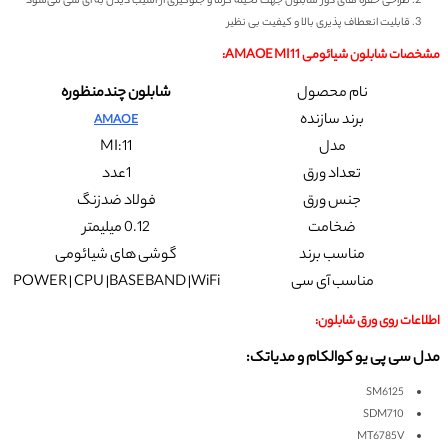
طراحی حفره های دور شابلون جهت تخیله گرما و جلوگیری از آسیب دیدن به آی سی می‌شود
قابلیت انعطاف پذیری بالا و کیفیت بی نظیر
مشخصات
شابلون شیائومی AMAOE MI11
:
نام محصول
شابلون چندمنظوره
برند سازنده
AMAOE
مدل
MI:11
تعداد ورق
1عدد
جنس ورق
فولاد ضدزنگ
ضخامت
0.12 میلیمتر
مناسب برند
گوشی های شیائومی
مناسب آی سی
POWER | CPU |BASEBAND |WiFi
اطلاعات روی ورق شابلون:
مدل سی پی یو کوالکام و مدیاتک:
SM6125
SDM710
MT6785V