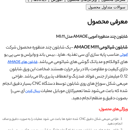
سوالات متداول محصول
معرفی محصول
شابلون چند منظوره آمویی AMAOE مدل MI:11
شابلون شیائومی AMAOE MI11
-یک شابلون چند منظوره محصول شرکت
مناسب پایه سازی آی سی تغذیه ، هارد ، بیس باند و وایرلس و سی پی یو
آموئی
های کوالکام و مدیاتک گوشی های شیائومی می‌باشد.
شابلون های AMAOE
دارای کیفیت و مقاومت بالا در برابر حرارت هستند ضخامت این ورق شابلون
0.12 میلیمتر از جنس فولاد ضدزنگ و انعطاف پذیری بالا می‌باشد. طراحی
مربعی شکل سوراخ های روی شابلون توسط دستگاه CNC بسیار دقیق انجام
شده که باعث می‌شود شما تعمیرکاران موبایل عملیات
آی سی را
ریبال کردن
بصورت دقیق و منظم انجام دهید.
ویژگی‌های محصول:
طراحی مربعی شکل دقیق CNC شده حفره ها باعث می شود عملیات را به صورت دقیق و صاف
انجام دهید