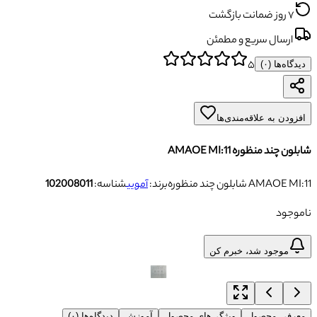
۷ روز ضمانت بازگشت
ارسال سریع و مطمئن
۵
دیدگاه‌ها (
۰
)
افزودن به علاقه‌مندی‌ها
شابلون چند منظوره AMAOE MI:11
شابلون چند منظوره AMAOE MI:11
برند:
آمویی
شناسه:
102008011
ناموجود
موجود شد، خبرم کن
معرفی محصول
ویژگی‌های محصول
آموزش
دیدگاه‌ها (۰)