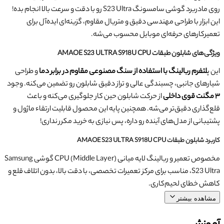
روی مادربرد گوشی سامسونگ S23 Ultra رو با دقت و سرعت بالا انجام بده!
این ابزار با طراحی مهندسی دقیق و متریال مقاوم، گزینه‌ای ایده‌آل برای
تعمیرکارهای حرفه‌ای موبایل محسوب می‌شه.
ویژگی‌های شابلون طبقات AMAOE S23 ULTRA S918U CPU
این پ
لتفرم ربالینگ
با استفاده از سنگ مصنوعی مقاوم در برابر دما
و طراحی
شیارهای جانبی، چسبندگی عالی و تراز دقیق شابلون رو تضمین می‌کنه. وجود
۳ مگنت قوی داخلی
از حرکت شابلون حین کار جلوگیری می‌کنه و باعث
قلع‌گذاری دقیق‌تر می‌شه. همچنین پایه این محصول قابلیت ارتقاء ماژول و
پشتیبانی از مدل‌های آینده رو داره، پس نیازی به خرید مکرر نداری!
کاربرد شابلون طبقات AMAOE S23 ULTRA S918U CPU
مخصوص تعمیر و ربالینگ لایه میانی (Middle Layer) CPU گوشی Samsung
S23 Ultra، مناسب برای مرکز تعمیرات تخصصی، با دقت بالا، بدون اتلاف قلع و
کاهش خطای لحیم‌کاری.
مشاهده بیشتر