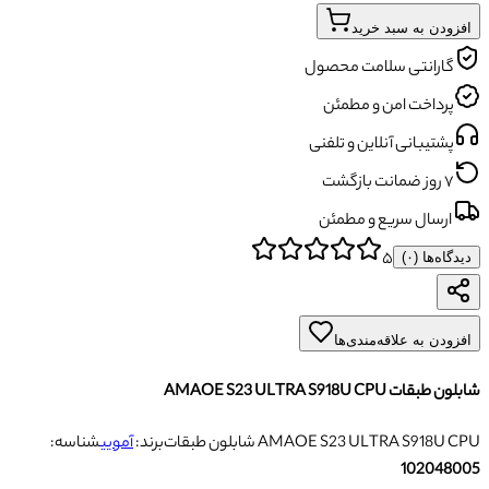
افزودن به سبد خرید
گارانتی سلامت محصول
پرداخت امن و مطمئن
پشتیبانی آنلاین و تلفنی
۷ روز ضمانت بازگشت
ارسال سریع و مطمئن
۵
دیدگاه‌ها (
۰
)
افزودن به علاقه‌مندی‌ها
شابلون طبقات AMAOE S23 ULTRA S918U CPU
شابلون طبقات AMAOE S23 ULTRA S918U CPU
برند:
آمویی
شناسه:
102048005