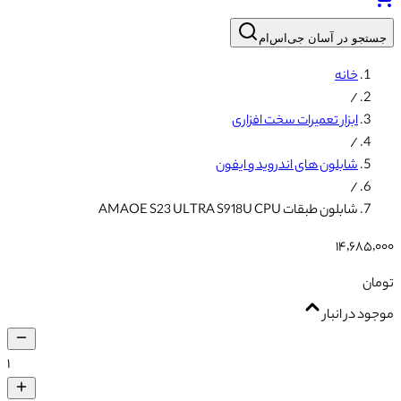
جستجو در آسان جی‌اس‌ام
خانه
/
ابزار تعمیرات سخت افزاری
/
شابلون های اندروید و ایفون
/
شابلون طبقات AMAOE S23 ULTRA S918U CPU
۱۴٬۶۸۵٬۰۰۰
تومان
موجود در انبار
۱