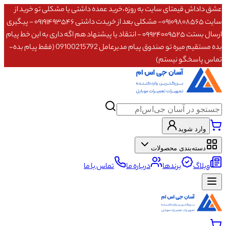
عشق داداش قیمتای سایت به روزه،خرید عمده داشتی یا مشکلی تو خرید از
سایت ۰۹۱۰۹۸۰۸۵۶۵- مشکلی بعد از خریدت داشتی ۰۹۱۹۱۴۹۳۵۴۶ - پیگیری
ارسال بستت ۰۹۹۲۴۰۰۹۵۲۵ - انتقاد یا پیشنهاد هم اگه داری به این خط پیام
بده مستقیم میره تو صندوق پیام مدیرعامل 09100215792 (فقط پیام بده-
تماس پاسخگو نیستم)
وارد شوید
دسته‌بندی محصولات
وبلاگ
برندها
درباره ما
تماس با ما