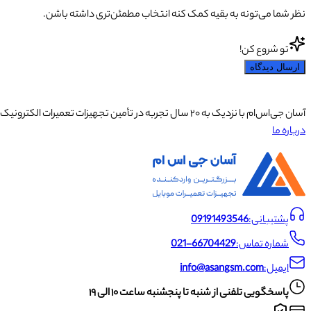
نظر شما می‌تونه به بقیه کمک کنه انتخاب مطمئن‌تری داشته باشن.
تو شروع کن!
ارسال دیدگاه
آسان جی‌اس‌ام با نزدیک به ۲۰ سال تجربه در تأمین تجهیزات تعمیرات الکترونیک، آموزش تخصصی موبایل و ارائه خدمات تعمیر تلفن همراه و لوازم جانبی، با تکیه بر تیمی حرفه‌ای، رضایت و اعتماد مشتریان را اولویت اصلی خود قرار داده است.
درباره ما
پشتیبانی:
09191493546
شماره تماس:
021-66704429
ایمیل:
info@asangsm.com
پاسخگویی تلفنی از شنبه تا پنجشنبه ساعت ۱۰ الی ۱۹