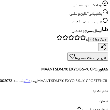
پرداخت امن و مطمئن
پشتیبانی آنلاین و تلفنی
۷ روز ضمانت بازگشت
ارسال سریع و مطمئن
۵
دیدگاه‌ها (
۰
)
افزودن به علاقه‌مندی‌ها
شابلون MAANT SDM710 EXYOIS S-10 CPC
MAANT SDM710 EXYOIS S-10 CPC STENCIL
برند:
ماآنت
شناسه:
2002072
۱٬۳۵۳٬۰۰۰
تومان