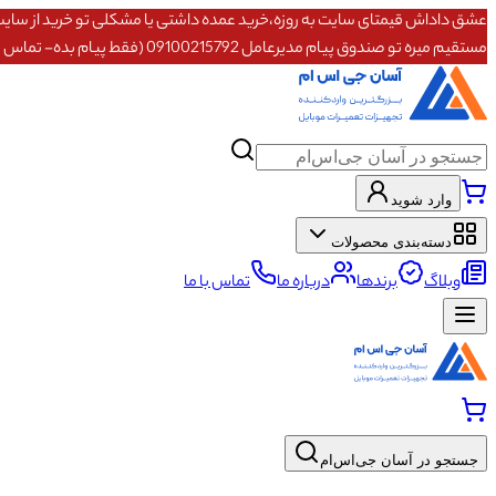
مستقیم میره تو صندوق پیام مدیرعامل 09100215792 (فقط پیام بده- تماس پاسخگو نیستم)
وارد شوید
دسته‌بندی محصولات
وبلاگ
برندها
درباره ما
تماس با ما
جستجو در آسان جی‌اس‌ام