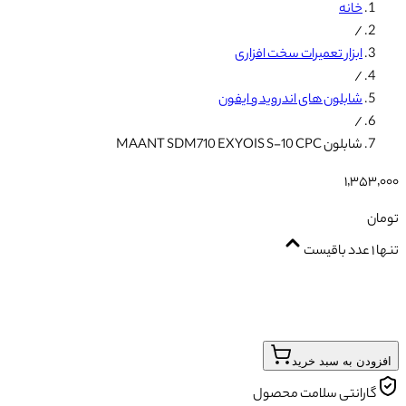
خانه
/
ابزار تعمیرات سخت افزاری
/
شابلون های اندروید و ایفون
/
شابلون MAANT SDM710 EXYOIS S-10 CPC
۱٬۳۵۳٬۰۰۰
تومان
تنها ۱ عدد باقیست
افزودن به سبد خرید
گارانتی سلامت محصول